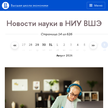
Высшая школа экономики
Меню
Новости науки в НИУ ВШЭ
Страница 14 из 626
24
25
26
27
28
29
30
31
1
2
3
4
5
6
7
8
пт
сб
вс
пн
вт
ср
чт
пт
сб
вс
пн
вт
ср
чт
пт
сб
Август 2026