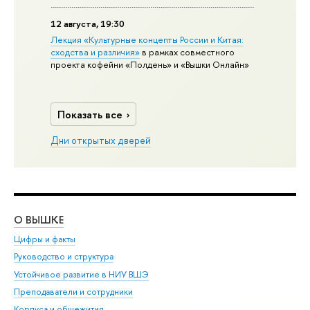
12 августа, 19:30
Лекция «Культурные концепты России и Китая:
сходства и различия»
в рамках совместного
проекта кофейни «Полдень» и «Вышки Онлайн»
Показать все
Дни открытых дверей
О ВЫШКЕ
ОБ
Цифры и факты
Ли
Руководство и структура
Дов
Устойчивое развитие в НИУ ВШЭ
Ол
Преподаватели и сотрудники
При
Корпуса и общежития
Вы