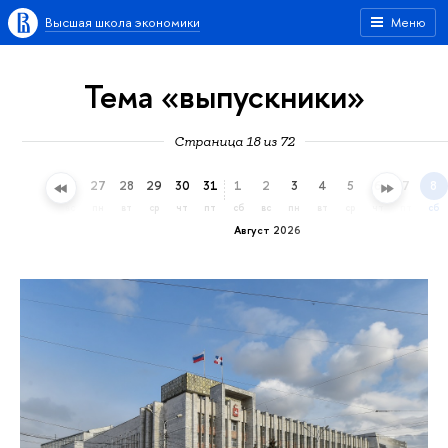
Высшая школа экономики
Меню
Тема «выпускники»
Страница 18 из 72
24
25
26
27
28
29
30
31
1
2
3
4
5
6
7
8
пт
сб
вс
пн
вт
ср
чт
пт
сб
вс
пн
вт
ср
чт
пт
сб
Август 2026