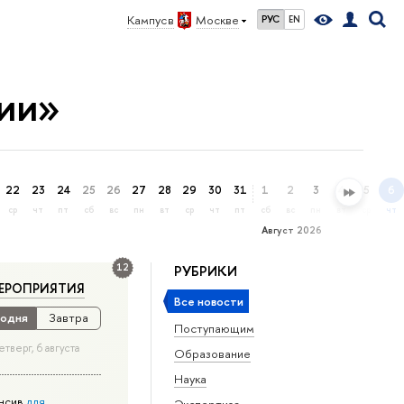
Кампус в
Москве
РУС
EN
ии»
22
23
24
25
26
27
28
29
30
31
1
2
3
4
5
6
ср
чт
пт
сб
вс
пн
вт
ср
чт
пт
сб
вс
пн
вт
ср
чт
Август 2026
12
РУБРИКИ
ЕРОПРИЯТИЯ
Все новости
одня
Завтра
Поступающим
етверг, 6 августа
Образование
Наука
нсив
для
Экспертиза