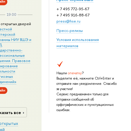
айн
+ 7 495 772-95-67
19:00
+ 7 495 916-88-67
press@hse.ru
 открытых дверей
естной
Пресс-релизы
стерской
раммы НИУ ВШЭ и
Условия использования
Д
материалов
ударственно-
ессиональные
шения. Правовое
лирование
ельности
Нашли
опечатку
?
гиозных
Выделите её, нажмите Ctrl+Enter и
динений»
отправьте нам уведомление. Спасибо
за участие!
айн
Сервис предназначен только для
отправки сообщений об
орфографических и пунктуационных
ошибках.
казать все
открытых
ей