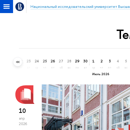
Национальный исследовательский университет Высша
Те
20
21
22
23
24
25
26
27
28
29
30
1
2
3
4
5
сб
вс
пн
вт
ср
чт
пт
сб
вс
пн
вт
ср
чт
пт
сб
вс
Июль 2026
10
апр
2026