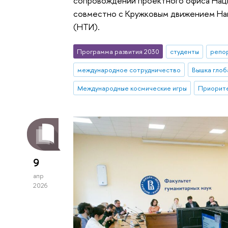
сопровождении проектного офиса Нац
совместно с Кружковым движением На
(НТИ).
Программа развития 2030
студенты
репо
международное сотрудничество
Вышка глоб
Международные космические игры
Приорите
9
апр
2026