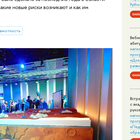
Pytho
кие новые риски возникают и как им
онл
рамотность
Веби
абит
маги
прог
«Док
разв
онл
Встр
с ак
руко
маги
прог
«Пед
обра