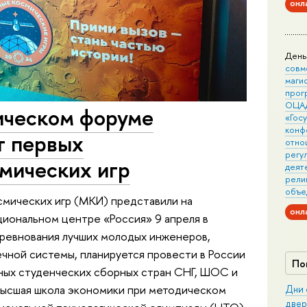
онл
День
совм
маги
прог
ОЦА
ическом форуме
«Гос
конф
т первых
отно
регу
мических игр
деят
рели
объе
мических игр (МКИ) представили на
онл
иональном центре «Россия» 9 апреля в
оревнования лучших молодых инженеров,
ной системы, планируется провести в России
По
ьных студенческих сборных стран СНГ, ШОС и
ысшая школа экономики при методическом
Дни 
двер