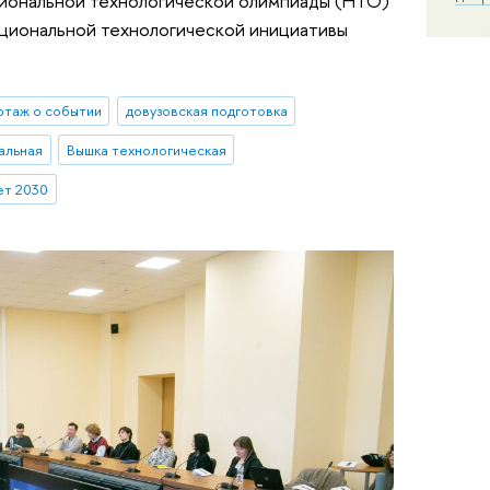
иональной технологической олимпиады (НТО)
циональной технологической инициативы
ртаж о событии
довузовская подготовка
альная
Вышка технологическая
т 2030