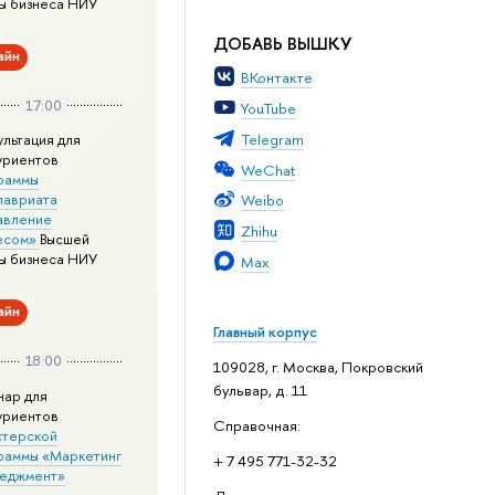
ы бизнеса НИУ
ДОБАВЬ ВЫШКУ
айн
ВКонтакте
17:00
YouTube
Telegram
ультация для
уриентов
WeChat
раммы
лавриата
Weibo
авление
Zhihu
есом»
Высшей
ы бизнеса НИУ
Max
айн
Главный корпус
18:00
109028, г. Москва, Покровский
бульвар, д. 11
нар для
уриентов
Справочная:
стерской
раммы «Маркетинг
+ 7 495 771-32-32
неджмент»