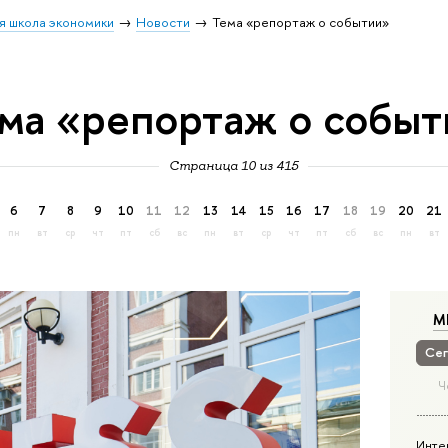
я школа экономики
Новости
Тема «репортаж о событии»
ма «репортаж о событ
Страница 10 из 415
6
7
8
9
10
11
12
13
14
15
16
17
18
19
20
21
пн
вт
ср
чт
пт
сб
вс
пн
вт
ср
чт
пт
сб
вс
пн
вт
М
Сег
Ч
Инте