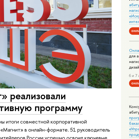
абит
маги
«Иск
инте
онл
Онла
для 
маги
диза
6 и 7 
онл
» реализовали
тивную программу
Конс
абит
прог
ны итоги совместной корпоративной
бака
«Упр
 «Магнит» в онлайн-формате. 51 руководитель
прод
 ритейлеров России успешно освоил ключевые