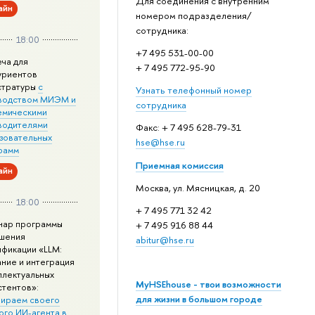
Для соединения с внутренним
айн
номером подразделения/
сотрудника:
18:00
+7 495 531-00-00
еча для
+ 7 495 772-95-90
уриентов
стратуры
с
Узнать телефонный номер
водством МИЭМ и
сотрудника
емическими
водителями
Факс: + 7 495 628-79-31
зовательных
hse@hse.ru
рамм
Приемная комиссия
айн
Москва, ул. Мясницкая, д. 20
18:00
+ 7 495 771 32 42
нар программы
+ 7 495 916 88 44
шения
abitur@hse.ru
ификации «LLM:
ание и интеграция
ллектуальных
MyHSEhouse - твои возможности
стентов»:
для жизни в большом городе
ираем своего
ого ИИ-агента в