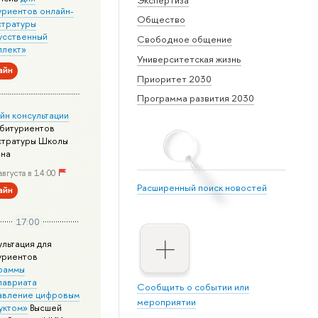
уриентов онлайн-
Общество
стратуры
усственный
Свободное общение
ллект»
Университетская жизнь
айн
Приоритет 2030
Программа развития 2030
йн консультации
абитуриентов
стратуры Школы
йна
августа в 14:00
Расширенный поиск новостей
айн
17:00
ультация для
уриентов
раммы
лавриата
Сообщить о событии или
авление цифровым
мероприятии
уктом»
Высшей