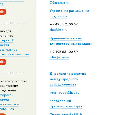
Общежития
n»
Управление размещения
айн
студентов
18:00
+ 7 495 531 00 67
sho@hse.ru
нар для
уриентов
Приемная комиссия
стерской
для иностранных граждан
раммы
азательное
+ 7 495 531 00 59
итие образования»
inter@hse.ru
айн
18:00
Дирекция по развитию
международного
еча абитуриентов
сотрудничества
адемическим
водителем
inter_coop@hse.ru
стерской
раммы
Карта зданий
агогическое
Проложить маршрут
зование»
Пресс-служба ВШЭ