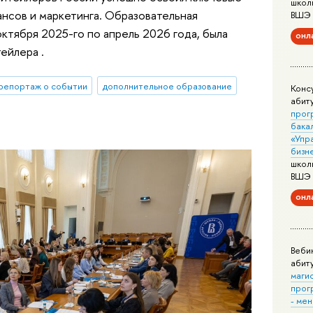
школ
ансов и маркетинга. Образовательная
ВШЭ
октября 2025-го по апрель 2026 года, была
онл
ейлера .
репортаж о событии
дополнительное образование
Конс
абит
прог
бака
«Упр
бизн
школ
ВШЭ
онл
Веби
абит
маги
прог
- ме