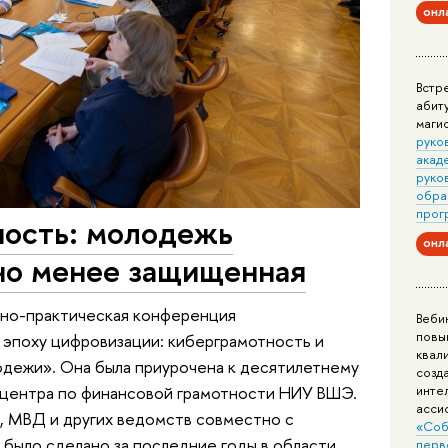
онл
Встр
абит
маги
руко
акад
руко
обра
прог
ность: молодежь
онл
 но менее защищенная
чно-практическая конференция
Веби
повы
 эпоху цифровизации: киберграмотность и
квал
одежи». Она была приурочена к десятилетнему
созд
центра по финансовой грамотности НИУ ВШЭ.
инте
асси
 МВД и других ведомств совместно с
«Соб
 было сделано за последние годы в области
перв