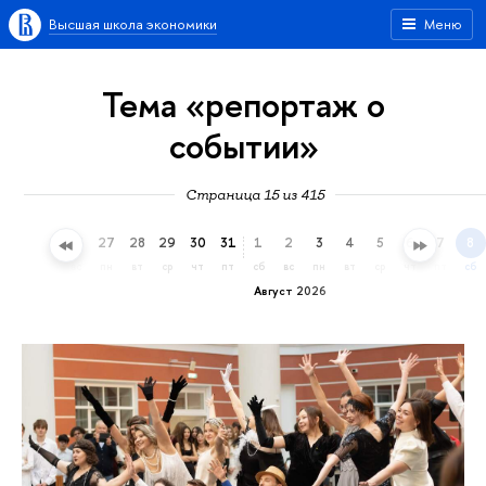
Высшая школа экономики
Меню
Тема «репортаж о
событии»
Страница 15 из 415
24
25
26
27
28
29
30
31
1
2
3
4
5
6
7
8
пт
сб
вс
пн
вт
ср
чт
пт
сб
вс
пн
вт
ср
чт
пт
сб
Август 2026