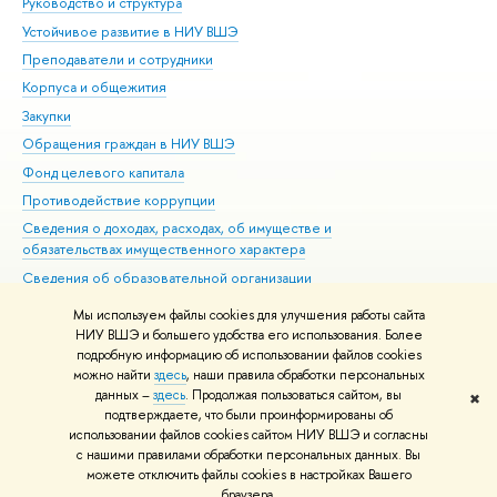
Руководство и структура
Дов
Устойчивое развитие в НИУ ВШЭ
Ол
Преподаватели и сотрудники
При
Корпуса и общежития
Вы
Закупки
При
Обращения граждан в НИУ ВШЭ
Ас
Фонд целевого капитала
До
Противодействие коррупции
Цен
Сведения о доходах, расходах, об имуществе и
Би
обязательствах имущественного характера
Об
Сведения об образовательной организации
Обр
Людям с ограниченными возможностями здоровья
Мы используем файлы cookies для улучшения работы сайта
Единая платежная страница
НИУ ВШЭ и большего удобства его использования. Более
подробную информацию об использовании файлов cookies
Работа в Вышке
можно найти
здесь
, наши правила обработки персональных
данных –
здесь
. Продолжая пользоваться сайтом, вы
✖
Редактору
подтверждаете, что были проинформированы об
© НИУ ВШЭ 1993–2026
Адреса и контакты
Условия использования
использовании файлов cookies сайтом НИУ ВШЭ и согласны
с нашими правилами обработки персональных данных. Вы
материалов
Политика конфиденциальности
Карта сайта
можете отключить файлы cookies в настройках Вашего
Шрифты HSE Sans и HSE Slab разработаны в
Школе дизайна НИУ ВШЭ
браузера.