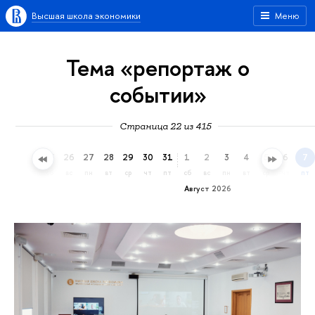
Высшая школа экономики
Меню
Тема «репортаж о
событии»
Страница 22 из 415
23
24
25
26
27
28
29
30
31
1
2
3
4
5
6
7
чт
пт
сб
вс
пн
вт
ср
чт
пт
сб
вс
пн
вт
ср
чт
пт
Август 2026