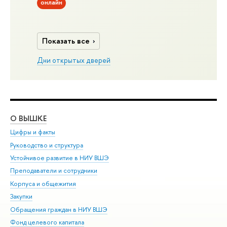
онлайн
Показать все
Дни открытых дверей
О ВЫШКЕ
ОБ
Цифры и факты
Ли
Руководство и структура
Дов
Устойчивое развитие в НИУ ВШЭ
Ол
Преподаватели и сотрудники
При
Корпуса и общежития
Вы
Закупки
При
Обращения граждан в НИУ ВШЭ
Ас
Фонд целевого капитала
До