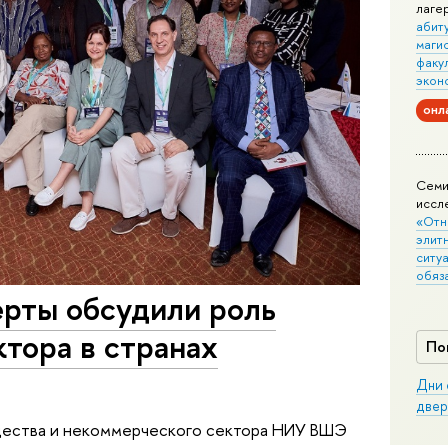
лаге
абит
маги
факу
экон
онл
Семи
иссл
«Отн
элит
ситуа
обяз
ерты обсудили роль
тора в странах
По
Дни 
двер
щества и некоммерческого сектора НИУ ВШЭ