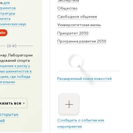
рь
для
уриентов
Общество
стратуры
Свободное общение
льтета
омических наук
Университетская жизнь
айн
Приоритет 2030
Программа развития 2030
19:40
нар Лаборатории
едований спорта
ошение к риску у
ных шахматистов в
циях, где победа
Расширенный поиск новостей
ательна»
казать все
открытых
Сообщить о событии или
ей
мероприятии