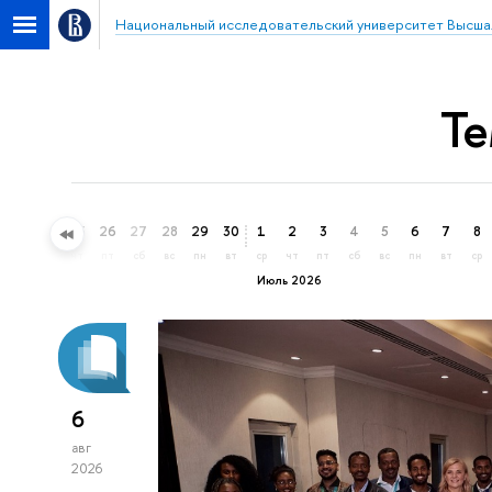
Национальный исследовательский университет Высша
Те
23
24
25
26
27
28
29
30
1
2
3
4
5
6
7
8
вт
ср
чт
пт
сб
вс
пн
вт
ср
чт
пт
сб
вс
пн
вт
ср
Июль 2026
6
авг
2026