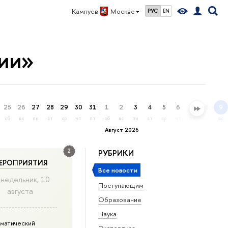
Кампус в
Москве
РУС
EN
ии»
25
26
27
28
29
30
31
1
2
3
4
5
6
7
8
9
сб
вс
пн
вт
ср
чт
пт
сб
вс
пн
вт
ср
чт
пт
сб
вс
Август 2026
2
РУБРИКИ
ЕРОПРИЯТИЯ
Все новости
недельник, 10
Поступающим
августа
Образование
Наука
матический
Экспертиза