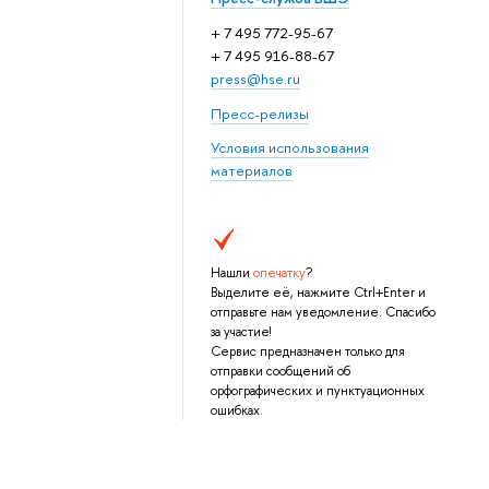
+ 7 495 772-95-67
+ 7 495 916-88-67
press@hse.ru
Пресс-релизы
Условия использования
материалов
Нашли
опечатку
?
Выделите её, нажмите Ctrl+Enter и
отправьте нам уведомление. Спасибо
за участие!
Сервис предназначен только для
отправки сообщений об
орфографических и пунктуационных
ошибках.