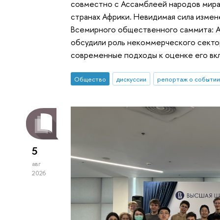
совместно с Ассамблеей народов мира 
странах Африки. Невидимая сила изме
Всемирного общественного саммита: 
обсудили роль некоммерческого сектор
современные подходы к оценке его вк
Общество
дискуссии
репортаж о событии
5
авг
2026