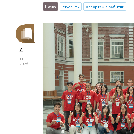
Наука
студенты
репортаж о событии
4
авг
2026