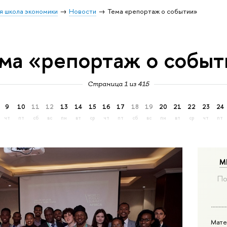
я школа экономики
Новости
Тема «репортаж о событии»
ма «репортаж о событ
Страница 1 из 415
9
10
11
12
13
14
15
16
17
18
19
20
21
22
23
24
чт
пт
сб
вс
пн
вт
ср
чт
пт
сб
вс
пн
вт
ср
чт
пт
М
По
Мате