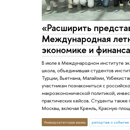
«Расширить представ
Международная летн
экономике и фина
В июле в Международном институте эк
школа, объединившая студентов инстит
Турции, Вьетнама, Малайзии, Узбекист
участникам познакомиться с российск
макроэкономической политикой, инвес
практических кейсов. Студенты также
Москвы, включая Кремль, Красную площ
Университетская жизнь
репортаж о событии