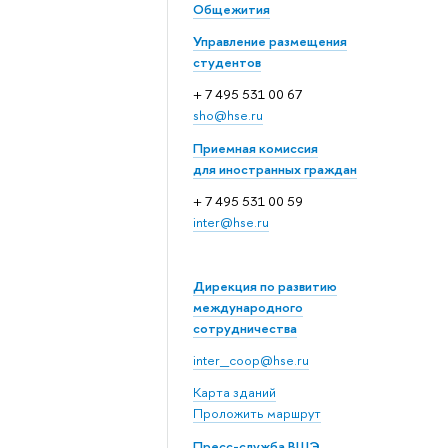
Общежития
Управление размещения
студентов
+ 7 495 531 00 67
sho@hse.ru
Приемная комиссия
для иностранных граждан
+ 7 495 531 00 59
inter@hse.ru
Дирекция по развитию
международного
сотрудничества
inter_coop@hse.ru
Карта зданий
Проложить маршрут
Пресс-служба ВШЭ