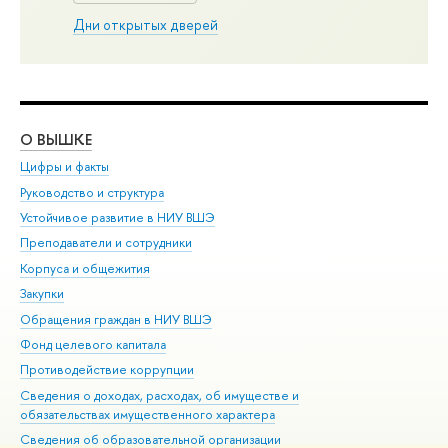
Дни открытых дверей
О ВЫШКЕ
ОБ
Цифры и факты
Ли
Руководство и структура
Дов
Устойчивое развитие в НИУ ВШЭ
Ол
Преподаватели и сотрудники
При
Корпуса и общежития
Вы
Закупки
При
Обращения граждан в НИУ ВШЭ
Ас
Фонд целевого капитала
До
Противодействие коррупции
Цен
Сведения о доходах, расходах, об имуществе и
Би
обязательствах имущественного характера
Об
Сведения об образовательной организации
Обр