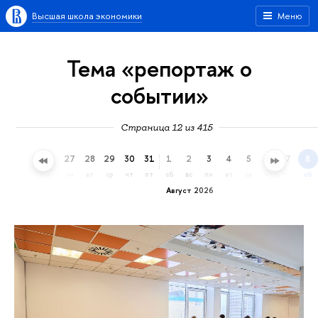
Высшая школа экономики
Меню
Тема «репортаж о
событии»
Страница 12 из 415
24
25
26
27
28
29
30
31
1
2
3
4
5
6
7
8
пт
сб
вс
пн
вт
ср
чт
пт
сб
вс
пн
вт
ср
чт
пт
сб
Август 2026