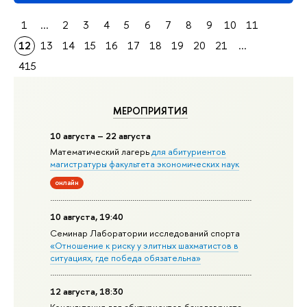
1
...
2
3
4
5
6
7
8
9
10
11
12
13
14
15
16
17
18
19
20
21
...
415
МЕРОПРИЯТИЯ
10 августа – 22 августа
Математический лагерь
для абитуриентов
магистратуры факультета экономических наук
онлайн
10 августа, 19:40
Семинар Лаборатории исследований спорта
«Отношение к риску у элитных шахматистов в
ситуациях, где победа обязательна»
12 августа, 18:30