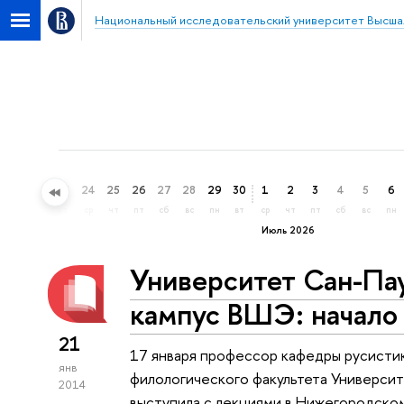
Национальный исследовательский университет Высша
21
22
23
24
25
26
27
28
29
30
1
2
3
4
5
6
вс
пн
вт
ср
чт
пт
сб
вс
пн
вт
ср
чт
пт
сб
вс
пн
Июль 2026
Университет Сан-Па
кампус ВШЭ: начало
21
17 января профессор кафедры русисти
янв
филологического факультета Университ
2014
выступила с лекциями в Нижегородском