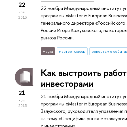
22
22 ноября Международный институт уп
ноя
программы «Master in European Busines
2013
генерального директора «Российского
России Игоря Кожуховского, на которо
рынков России.
Наука
мастер-классы
репортаж о событи
Как выстроить работ
инвесторами
21
21 ноября Международный институт уп
ноя
программы «Master in European Busines
2013
Залужского, руководителя управления
на тему «Специфика рынка металлургии
с инвесторами».