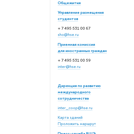
Общежития
Управление размещения
студентов
+ 7 495 531 00 67
sho@hse.ru
Приемная комиссия
для иностранных граждан
+ 7 495 531 00 59
inter@hse.ru
Дирекция по развитию
международного
сотрудничества
inter_coop@hse.ru
Карта зданий
Проложить маршрут
Пресс-служба ВШЭ