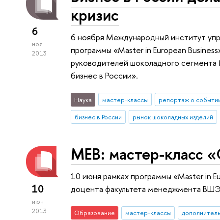
кризис
6
6 ноября Международный институт упр
ноя
программы «Master in European Busines
2013
руководителей шоколадного сегмента 
бизнес в России».
Наука
мастер-классы
репортаж о событи
бизнес в России
рынок шоколадных изделий
МЕВ: мастер-класс «
10 июня рамках программы «Master in E
10
доцента факультета менеджмента ВШЭ
июн
2013
Образование
мастер-классы
дополнител