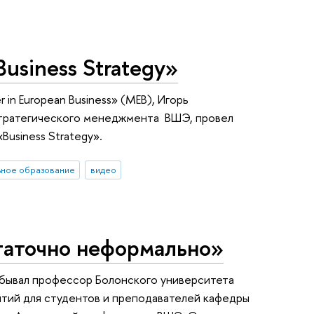
usiness Strategy»
 in European Business» (МЕВ), Игорь
стратегического менеджмента ВШЭ, провел
Business Strategy».
ьное образование
видео
таточно неформально»
обывал профессор Болонского университета
ятий для студентов и преподавателей кафедры