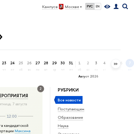
Кампус в
Москве
РУС
EN
»
23
24
25
26
27
28
29
30
31
1
2
3
4
5
6
7
чт
пт
сб
вс
пн
вт
ср
чт
пт
сб
вс
пн
вт
ср
чт
пт
Август 2026
2
РУБРИКИ
ЕРОПРИЯТИЯ
Все новости
ятница, 7 августа
Поступающим
12:00
Образование
та кандидатской
Наука
ертации
Максима
Экспертиза