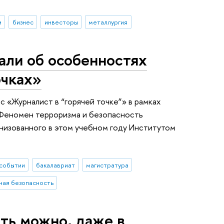
и
бизнес
инвесторы
металлургия
али об особенностях
очках»
с «Журналист в “горячей точке”» в рамках
«Феномен терроризма и безопасность
низованного в этом учебном году Институтом
событии
бакалавриат
магистратура
ая безопасность
ать можно, даже в