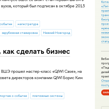
Коте
 вузов, который был подписан в октябре 2013
«Лит
практ
тран
биог
прое
событии
магистратура
мужчи
низк
зарубежная стажировка
Нижний Новгород
экон
стат
 как сделать бизнес
Веби
прог
«Пед
 ВШЭ прошел мастер-класс «QIWI Case», на
дизай
прак
овета директоров компании QIWI Борис Ким
Отве
пост
онл
портаж о событии
платежные системы