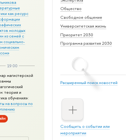
льникова
ературные
Общество
ики как ресурс
Свободное общение
сформации
рафических
Университетская жизнь
ктов молодых
Приоритет 2030
н из семей с
им социально-
Программа развития 2030
омическим
усом»
19:00
нар магистерской
раммы
Расширенный поиск новостей
агогический
н: теория и
тика обучения»:
ты на вопросы по
уплению
айн
Сообщить о событии или
мероприятии