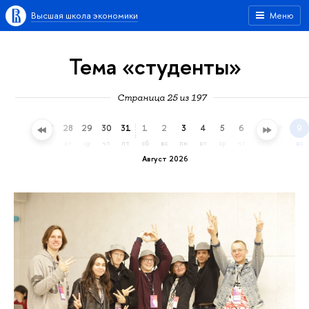
Высшая школа экономики
Меню
Тема «студенты»
Страница 25 из 197
25
26
27
28
29
30
31
1
2
3
4
5
6
7
8
9
сб
вс
пн
вт
ср
чт
пт
сб
вс
пн
вт
ср
чт
пт
сб
вс
Август 2026