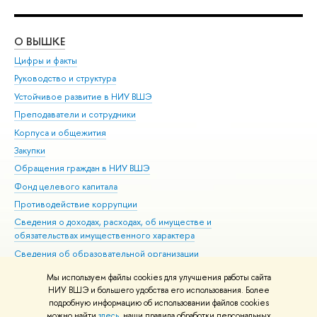
О ВЫШКЕ
ОБ
Цифры и факты
Ли
Руководство и структура
Дов
Устойчивое развитие в НИУ ВШЭ
Ол
Преподаватели и сотрудники
При
Корпуса и общежития
Вы
Закупки
При
Обращения граждан в НИУ ВШЭ
Ас
Фонд целевого капитала
До
Противодействие коррупции
Цен
Сведения о доходах, расходах, об имуществе и
Би
обязательствах имущественного характера
Об
Сведения об образовательной организации
Обр
Людям с ограниченными возможностями здоровья
Мы используем файлы cookies для улучшения работы сайта
Единая платежная страница
НИУ ВШЭ и большего удобства его использования. Более
подробную информацию об использовании файлов cookies
Работа в Вышке
можно найти
здесь
, наши правила обработки персональных