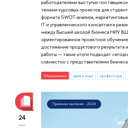
работодателями выступил поставщиком
темами курсовых проектов для студент
формата SWOT-анализа, маркетинговых 
IT и управленческого консалтинга реал
между Высшей школой бизнеса НИУ ВШ
ориентированное проектное обучение,
достижение продуктового результата 
работы — такие итоги подводят сегод
совместно с представителями бизнеса
Образование
идеи и опыт
профессора
24
июл