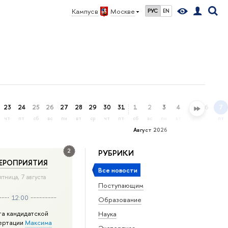
Кампус в
Москве
РУС
EN
23
24
25
26
27
28
29
30
31
1
2
3
4
5
6
7
чт
пт
сб
вс
пн
вт
ср
чт
пт
сб
вс
пн
вт
ср
чт
пт
Август 2026
2
РУБРИКИ
ЕРОПРИЯТИЯ
Все новости
ятница, 7 августа
Поступающим
12:00
Образование
та кандидатской
Наука
ертации
Максима
Экспертиза