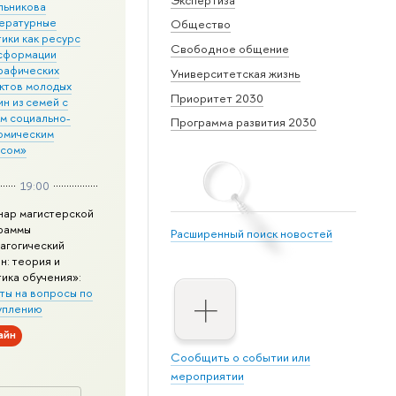
льникова
ературные
Общество
ики как ресурс
Свободное общение
сформации
рафических
Университетская жизнь
ктов молодых
Приоритет 2030
н из семей с
им социально-
Программа развития 2030
омическим
усом»
19:00
нар магистерской
раммы
Расширенный поиск новостей
агогический
н: теория и
тика обучения»:
ты на вопросы по
уплению
айн
Сообщить о событии или
мероприятии