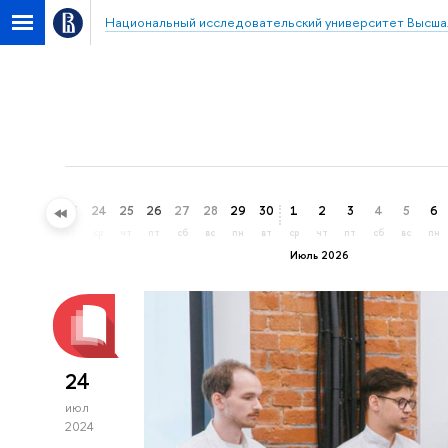
Национальный исследовательский университет Высша
21
22
23
24
25
26
27
28
29
30
1
2
3
4
5
6
вс
пн
вт
ср
чт
пт
сб
вс
пн
вт
ср
чт
пт
сб
вс
пн
Июль 2026
24
июл
2024