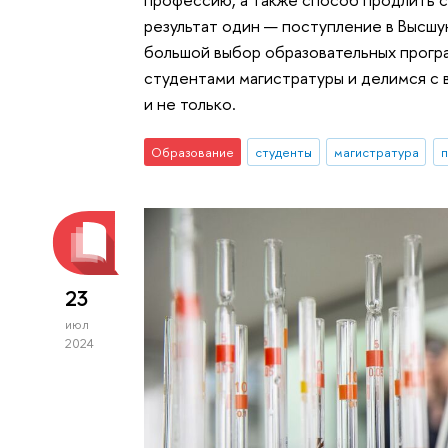
результат один — поступление в Высшу
большой выбор образовательных прогр
студентами магистратуры и делимся с 
и не только.
Образование
студенты
магистратура
п
23
июл
2024