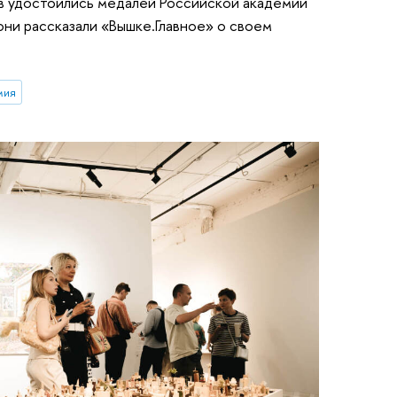
в удостоились медалей Российской академии
они рассказали «Вышке.Главное» о своем
мия