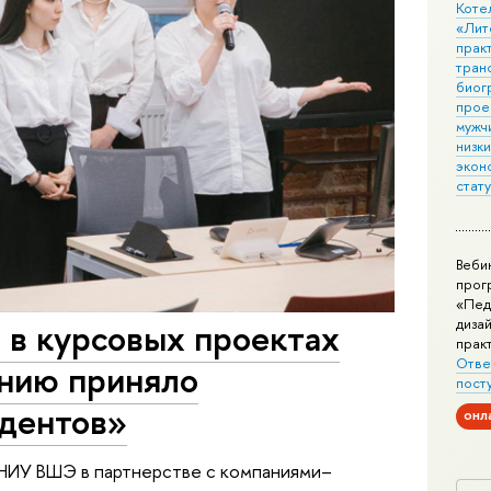
Коте
«Лит
практ
тран
биог
прое
мужчи
низк
экон
стат
Веби
прог
«Пед
дизай
е в курсовых проектах
прак
Отве
анию приняло
пост
удентов»
онл
НИУ ВШЭ в партнерстве с компаниями–