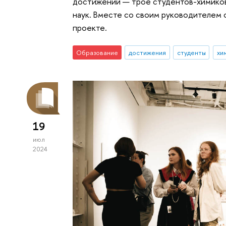
достижений — трое студентов-химико
наук. Вместе со своим руководителем 
проекте.
Образование
достижения
студенты
хи
19
июл
2024