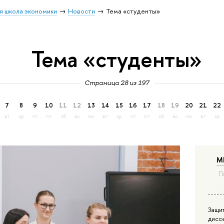
я школа экономики
Новости
Тема «студенты»
Тема «студенты»
Страница 28 из 197
7
8
9
10
11
12
13
14
15
16
17
18
19
20
21
22
вт
ср
чт
пт
сб
вс
пн
вт
ср
чт
пт
сб
вс
пн
вт
ср
М
П
Защи
дисс