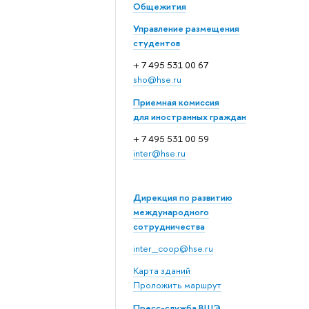
Общежития
Управление размещения
студентов
+ 7 495 531 00 67
sho@hse.ru
Приемная комиссия
для иностранных граждан
+ 7 495 531 00 59
inter@hse.ru
Дирекция по развитию
международного
сотрудничества
inter_coop@hse.ru
Карта зданий
Проложить маршрут
Пресс-служба ВШЭ