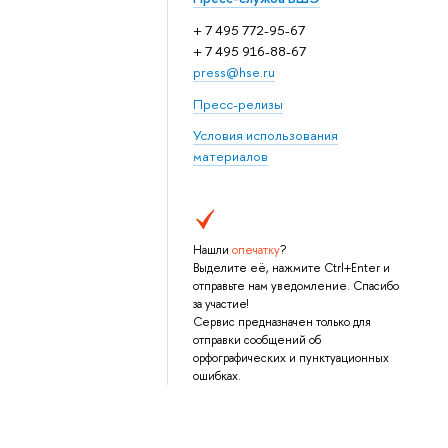
+ 7 495 772-95-67
+ 7 495 916-88-67
press@hse.ru
Пресс-релизы
Условия использования
материалов
Нашли
опечатку
?
Выделите её, нажмите Ctrl+Enter и
отправьте нам уведомление. Спасибо
за участие!
Сервис предназначен только для
отправки сообщений об
орфографических и пунктуационных
ошибках.