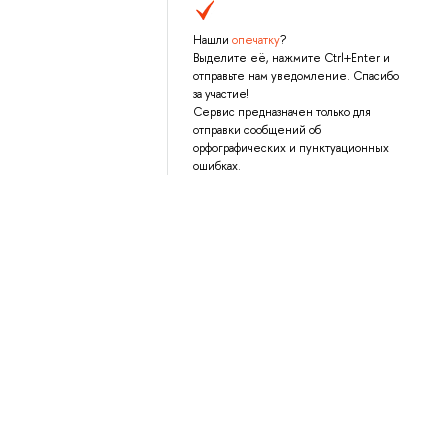
Нашли
опечатку
?
Выделите её, нажмите Ctrl+Enter и
отправьте нам уведомление. Спасибо
за участие!
Сервис предназначен только для
отправки сообщений об
орфографических и пунктуационных
ошибках.