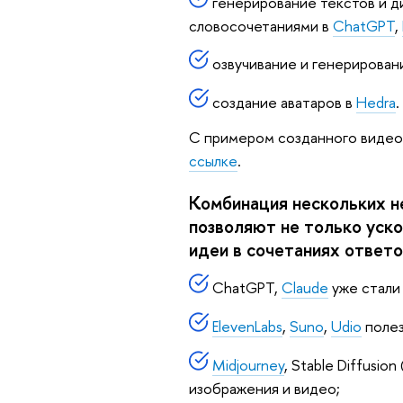
генерирование текстов и д
словосочетаниями в
ChatGPT
,
озвучивание и генерирован
создание аватаров в
Hedra
.
С примером созданного видео
ссылке
.
Комбинация нескольких н
позволяют не только уско
идеи в сочетаниях ответо
ChatGPT,
Claude
уже стали
ElevenLabs
,
Suno
,
Udio
полез
Midjourney
, Stable Diffusio
изображения и видео;