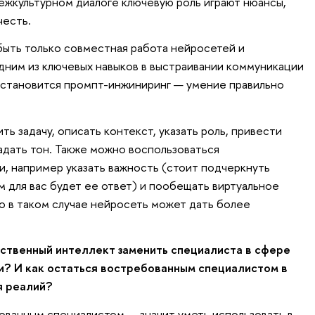
ежкультурном диалоге ключевую роль играют нюансы,
честь.
ыть только совместная работа нейросетей и
дним из ключевых навыков в выстраивании коммуникации
 становится промпт-инжиниринг — умение правильно
ь задачу, описать контекст, указать роль, привести
адать тон. Также можно воспользоваться
, например указать важность (стоит подчеркнуть
м для вас будет ее ответ) и пообещать виртуальное
то в таком случае нейросеть может дать более
твенный интеллект заменить специалиста в сфере
? И как остаться востребованным специалистом в
я реалий?
бованным специалистом — значит уметь использовать в