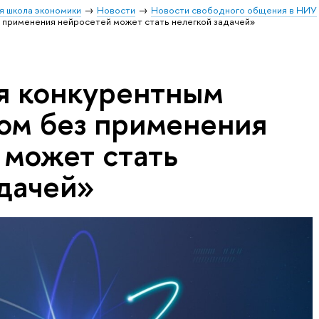
я школа экономики
Новости
Новости свободного общения в НИУ
 применения нейросетей может стать нелегкой задачей»
я конкурентным
ом без применения
 может стать
адачей»