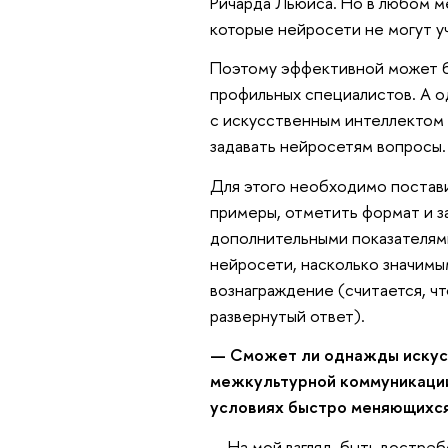
Ричарда Льюиса. Но в любом м
которые нейросети не могут у
Поэтому эффективной может б
профильных специалистов. А о
с искусственным интеллектом
задавать нейросетям вопросы.
Для этого необходимо поставит
примеры, отметить формат и з
дополнительными показателями
нейросети, насколько значимы
вознаграждение (считается, ч
развернутый ответ).
— Сможет ли однажды искусс
межкультурной коммуникации
условиях быстро меняющихс
— На мой взгляд, быть востре