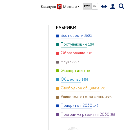
Кампус в
Москве
РУС
EN
РУБРИКИ
Все новости
20951
Поступающим
1697
Образование
3806
Наука
6297
Экспертиза
1110
Общество
1498
Свободное общение
793
Университетская жизнь
4383
Приоритет 2030
149
Программа развития 2030
355