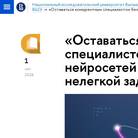
Национальный исследовательский университет Высша
ВШЭ
«Оставаться конкурентным специалистом без
«Оставатьс
специалист
1
нейросетей
окт
нелегкой з
2024