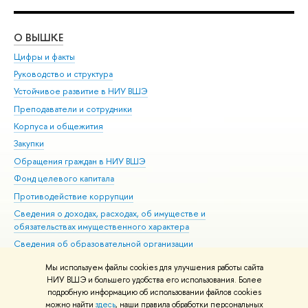
О ВЫШКЕ
ОБ
Цифры и факты
Ли
Руководство и структура
Дов
Устойчивое развитие в НИУ ВШЭ
Ол
Преподаватели и сотрудники
При
Корпуса и общежития
Вы
Закупки
При
Обращения граждан в НИУ ВШЭ
Ас
Фонд целевого капитала
До
Противодействие коррупции
Цен
Сведения о доходах, расходах, об имуществе и
Би
обязательствах имущественного характера
Об
Сведения об образовательной организации
Обр
Людям с ограниченными возможностями здоровья
Мы используем файлы cookies для улучшения работы сайта
Единая платежная страница
НИУ ВШЭ и большего удобства его использования. Более
подробную информацию об использовании файлов cookies
Работа в Вышке
можно найти
здесь
, наши правила обработки персональных