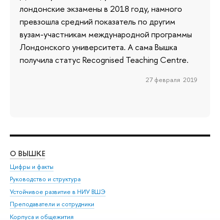
лондонские экзамены в 2018 году, намного
превзошла средний показатель по другим
вузам-участникам международной программы
Лондонского университета. А сама Вышка
получила статус Recognised Teaching Centre.
27 февраля 2019
О ВЫШКЕ
ОБ
Цифры и факты
Ли
Руководство и структура
Дов
Устойчивое развитие в НИУ ВШЭ
Ол
Преподаватели и сотрудники
При
Корпуса и общежития
Вы