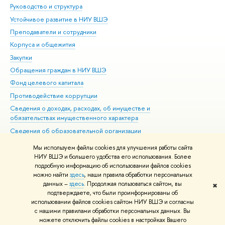
Руководство и структура
Дов
Устойчивое развитие в НИУ ВШЭ
Ол
Преподаватели и сотрудники
При
Корпуса и общежития
Вы
Закупки
При
Обращения граждан в НИУ ВШЭ
Ас
Фонд целевого капитала
До
Противодействие коррупции
Цен
Сведения о доходах, расходах, об имуществе и
Би
обязательствах имущественного характера
Об
Сведения об образовательной организации
Обр
Людям с ограниченными возможностями здоровья
Мы используем файлы cookies для улучшения работы сайта
Единая платежная страница
НИУ ВШЭ и большего удобства его использования. Более
подробную информацию об использовании файлов cookies
Работа в Вышке
можно найти
здесь
, наши правила обработки персональных
данных –
здесь
. Продолжая пользоваться сайтом, вы
✖
Редактору
подтверждаете, что были проинформированы об
© НИУ ВШЭ 1993–2026
Адреса и контакты
Условия использования
использовании файлов cookies сайтом НИУ ВШЭ и согласны
с нашими правилами обработки персональных данных. Вы
материалов
Политика конфиденциальности
Карта сайта
можете отключить файлы cookies в настройках Вашего
Шрифты HSE Sans и HSE Slab разработаны в
Школе дизайна НИУ ВШЭ