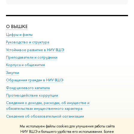
О ВЫШКЕ
ОБ
Цифры и факты
Ли
Руководство и структура
Дов
Устойчивое развитие в НИУ ВШЭ
Ол
Преподаватели и сотрудники
При
Корпуса и общежития
Вы
Закупки
При
Обращения граждан в НИУ ВШЭ
Ас
Фонд целевого капитала
До
Противодействие коррупции
Цен
Сведения о доходах, расходах, об имуществе и
Би
обязательствах имущественного характера
Об
Сведения об образовательной организации
Обр
Людям с ограниченными возможностями здоровья
Мы используем файлы cookies для улучшения работы сайта
Единая платежная страница
НИУ ВШЭ и большего удобства его использования. Более