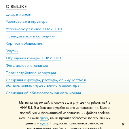
О ВЫШКЕ
ОБ
Цифры и факты
Ли
Руководство и структура
Дов
Устойчивое развитие в НИУ ВШЭ
Ол
Преподаватели и сотрудники
При
Корпуса и общежития
Вы
Закупки
При
Обращения граждан в НИУ ВШЭ
Ас
Фонд целевого капитала
До
Противодействие коррупции
Цен
Сведения о доходах, расходах, об имуществе и
Би
обязательствах имущественного характера
Об
Сведения об образовательной организации
Обр
Людям с ограниченными возможностями здоровья
Мы используем файлы cookies для улучшения работы сайта
Единая платежная страница
НИУ ВШЭ и большего удобства его использования. Более
подробную информацию об использовании файлов cookies
Работа в Вышке
можно найти
здесь
, наши правила обработки персональных
данных –
здесь
. Продолжая пользоваться сайтом, вы
✖
Редактору
подтверждаете, что были проинформированы об