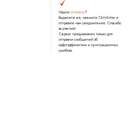
Нашли
опечатку
?
Выделите её, нажмите Ctrl+Enter и
отправьте нам уведомление. Спасибо
за участие!
Сервис предназначен только для
отправки сообщений об
орфографических и пунктуационных
ошибках.