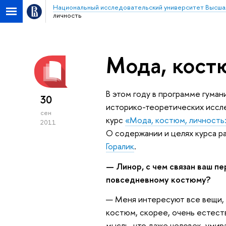
Национальный исследовательский университет Высша
личность
Мода, кост
В этом году в программе гума
30
историко-теоретических иссл
сен
курс
«Мода, костюм, личность
2011
О содержании и целях курса р
Горалик
.
— Линор, с чем связан ваш п
повседневному костюму?
— Меня интересуют все вещи, 
костюм, скорее, очень естест
мысль, что даже человек, уми