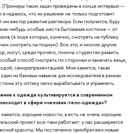
 (Примеры таких задач приведены в конце интервью —
о я надеюсь, что их решение не только подготовит
т им вектор развития разговора. Если получится, буду
акие-нибудь особые места бытования костюма — от
азов (в ходе которых, конечно, смотреть на публику
чем смотреть на подиум). Все эти, и многие другие
ор, могут, среди прочего, помочь студентам развить
особый способ смотреть по сторонам и замечать вещи,
модой, саморепрезентацией. Мне кажется, такая
один из базовых навыков для исследователя в рамках
стюма эту оптику легко вырабатывать и упражнять.
шение к одежде культивируется в современном
роисходит в сфере «человек-тело-одежда»?
е кажется, хорошие новости, а есть не очень хорошие.
льский проект все-таки работает: у нас расширяется
лесной красоты. Мы постепенно приобретаем новые