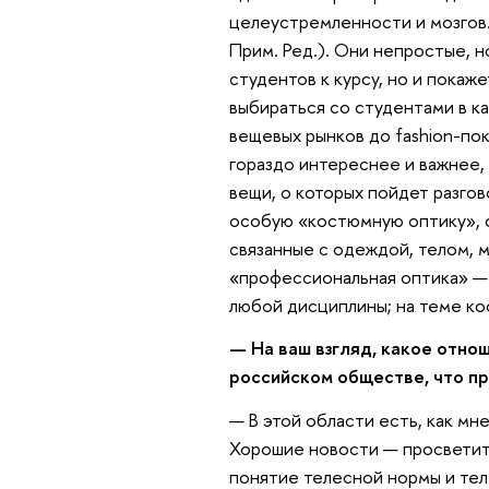
целеустремленности и мозгов.
Прим. Ред.). Они непростые, н
студентов к курсу, но и покаже
выбираться со студентами в к
вещевых рынков до fashion-пок
гораздо интереснее и важнее, 
вещи, о которых пойдет разгов
особую «костюмную оптику», 
связанные с одеждой, телом, 
«профессиональная оптика» — 
любой дисциплины; на теме ко
— На ваш взгляд, какое отно
российском обществе, что п
— В этой области есть, как мн
Хорошие новости — просветите
понятие телесной нормы и те