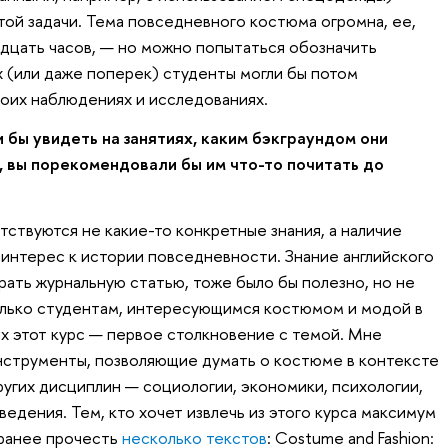
той задачи. Тема повседневного костюма огромна, ее,
идцать часов, — но можно попытаться обозначить
х (или даже поперек) студенты могли бы потом
воих наблюдениях и исследованиях.
 бы увидеть на занятиях, каким бэкграундом они
 вы порекомендовали бы им что-то почитать до
тствуются не какие-то конкретные знания, а наличие
интерес к истории повседневности. Знание английского
рать журнальную статью, тоже было бы полезно, но не
только студентам, интересующимся костюмом и модой в
ых этот курс — первое столкновение с темой. Мне
нструменты, позволяющие думать о костюме в контексте
ругих дисциплин — социологии, экономики, психологии,
ведения. Тем, кто хочет извлечь из этого курса максимум
аранее прочесть
несколько текстов
: Costume and Fashion: