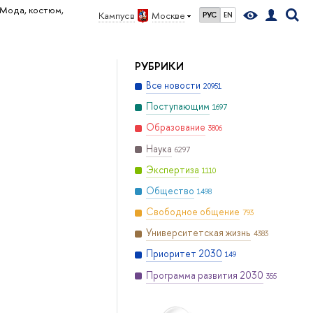
Мода, костюм,
Кампус в
Москве
РУС
EN
РУБРИКИ
Все новости
20951
Поступающим
1697
Образование
3806
Наука
6297
Экспертиза
1110
Общество
1498
Свободное общение
793
Университетская жизнь
4383
Приоритет 2030
149
Программа развития 2030
355