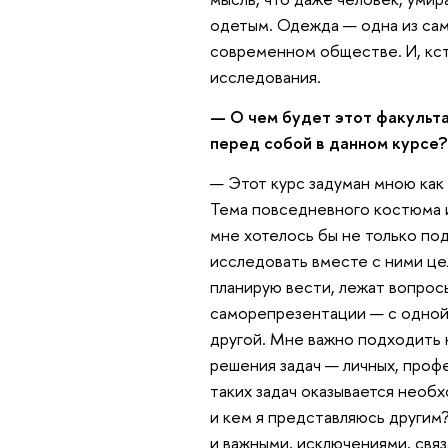
одетым. Одежда — одна из сам
современном обществе. И, кс
исследования.
— О чем будет этот факультат
перед собой в данном курсе?
— Этот курс задуман мною как
Тема повседневного костюма и
мне хотелось бы не только по
исследовать вместе с ними цел
планирую вести, лежат вопрос
саморепрезентации — с одной 
другой. Мне важно подходить 
решения задач — личных, профе
таких задач оказывается необх
и кем я представляюсь другим
и важными, исключениями, свя