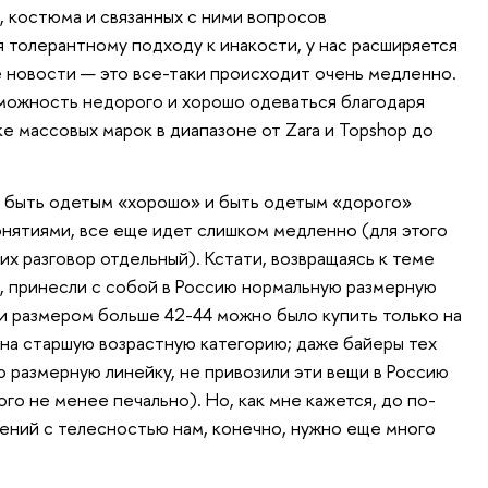
, костюма и связанных с ними вопросов
 толерантному подходу к инакости, у нас расширяется
 новости — это все-таки происходит очень медленно.
зможность недорого и хорошо одеваться благодаря
е массовых марок в диапазоне от Zara и Topshop до
о быть одетым «хорошо» и быть одетым «дорого»
нятиями, все еще идет слишком медленно (для этого
их разговор отдельный). Кстати, возвращаясь к теме
ц, принесли с собой в Россию нормальную размерную
щи размером больше 42-44 можно было купить только на
 на старшую возрастную категорию; даже байеры тех
ю размерную линейку, не привозили эти вещи в Россию
ого не менее печально). Но, как мне кажется, до по-
ний с телесностью нам, конечно, нужно еще много