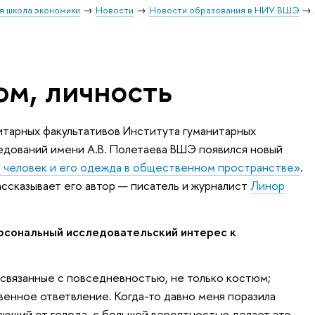
я школа экономики
Новости
Новости образования в НИУ ВШЭ
юм, личность
нитарных факультативов Института гуманитарных
едований имени А.В. Полетаева ВШЭ появился новый
: человек и его одежда в общественном пространстве»
.
ассказывает его автор — писатель и журналист
Линор
ерсональный исследовательский интерес к
связанные с повседневностью, не только костюм;
венное ответвление. Когда-то давно меня поразила
рающий от голода, с большой вероятностью делает это