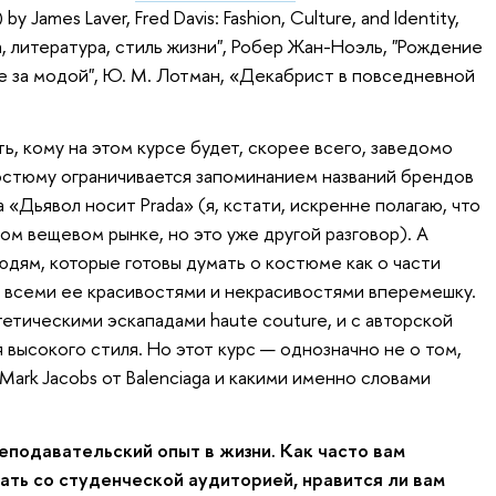
by James Laver, Fred Davis: Fashion, Culture, and Identity,
, литература, стиль жизни", Робер Жан-Ноэль, "Рождение
е за модой", Ю. М. Лотман, «Декабрист в повседневной
ть, кому на этом курсе будет, скорее всего, заведомо
костюму ограничивается запоминанием названий брендов
Дьявол носит Prada» (я, кстати, искренне полагаю, что
ом вещевом рынке, но это уже другой разговор). А
юдям, которые готовы думать о костюме как о части
 всеми ее красивостями и некрасивостями вперемешку.
стетическими эскападами haute couture, и с авторской
 высокого стиля. Но этот курс — однозначно не о том,
 Mark Jacobs от Balenciaga и какими именно словами
.
еподавательский опыт в жизни. Как часто вам
ть со студенческой аудиторией, нравится ли вам