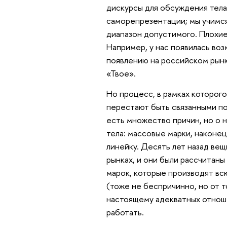
дискурсы для обсуждения тела
саморепрезентации; мы учимся
диапазон допустимого. Плохие
Например, у нас появилась во
появлению на российском рынк
«Твое».
Но процесс, в рамках которог
перестают быть связанными по
есть множество причин, но о н
тела: массовые марки, наконе
линейку. Десять лет назад ве
рынках, и они были рассчитаны
марок, которые производят вс
(тоже не беспричинно, но от т
настоящему адекватных отноше
работать.