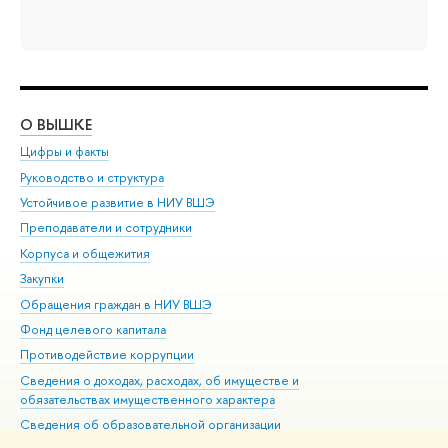
О ВЫШКЕ
ОБ
Цифры и факты
Ли
Руководство и структура
Дов
Устойчивое развитие в НИУ ВШЭ
Ол
Преподаватели и сотрудники
При
Корпуса и общежития
Вы
Закупки
При
Обращения граждан в НИУ ВШЭ
Ас
Фонд целевого капитала
До
Противодействие коррупции
Цен
Сведения о доходах, расходах, об имуществе и
Би
обязательствах имущественного характера
Об
Сведения об образовательной организации
Обр