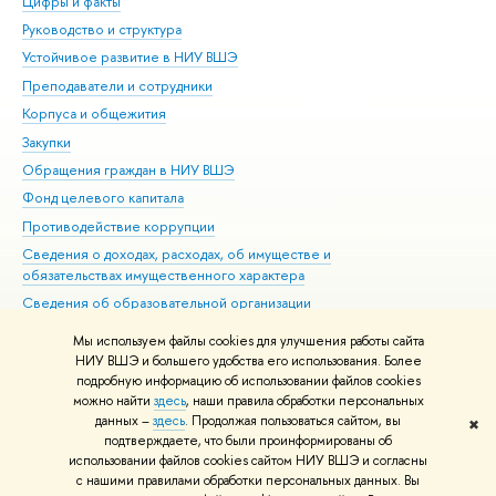
Цифры и факты
Ли
Руководство и структура
Дов
Устойчивое развитие в НИУ ВШЭ
Ол
Преподаватели и сотрудники
При
Корпуса и общежития
Вы
Закупки
При
Обращения граждан в НИУ ВШЭ
Ас
Фонд целевого капитала
До
Противодействие коррупции
Цен
Сведения о доходах, расходах, об имуществе и
Би
обязательствах имущественного характера
Об
Сведения об образовательной организации
Обр
Людям с ограниченными возможностями здоровья
Мы используем файлы cookies для улучшения работы сайта
Единая платежная страница
НИУ ВШЭ и большего удобства его использования. Более
подробную информацию об использовании файлов cookies
Работа в Вышке
можно найти
здесь
, наши правила обработки персональных
данных –
здесь
. Продолжая пользоваться сайтом, вы
✖
Редактору
подтверждаете, что были проинформированы об
© НИУ ВШЭ 1993–2026
Адреса и контакты
Условия использования
использовании файлов cookies сайтом НИУ ВШЭ и согласны
с нашими правилами обработки персональных данных. Вы
материалов
Политика конфиденциальности
Карта сайта