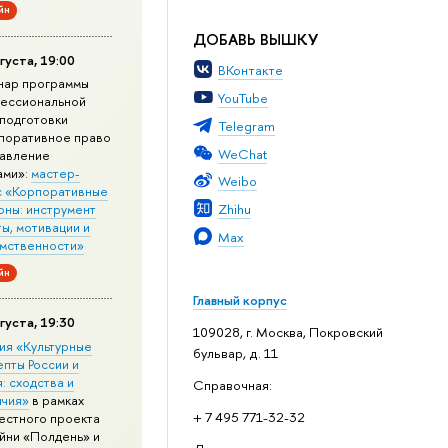
йн
ДОБАВЬ ВЫШКУ
густа, 19:00
ВКонтакте
нар программы
YouTube
ессиональной
подготовки
Telegram
поративное право
WeChat
равление
ами»:
мастер-
Weibo
с «Корпоративные
Zhihu
оны: инструмент
ы, мотивации и
Max
мственности»
йн
Главный корпус
густа, 19:30
109028, г. Москва, Покровский
ия «Культурные
бульвар, д. 11
епты России и
: сходства и
Справочная:
ичия»
в рамках
+ 7 495 771-32-32
естного проекта
йни «Полдень» и