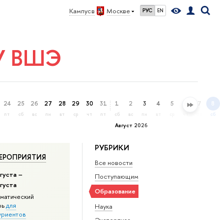
Кампус в
Москве
РУС
EN
ИУ ВШЭ
24
25
26
27
28
29
30
31
1
2
3
4
5
6
7
8
пт
сб
вс
пн
вт
ср
чт
пт
сб
вс
пн
вт
ср
чт
пт
сб
Август 2026
РУБРИКИ
ЕРОПРИЯТИЯ
Все новости
густа –
Поступающим
вгуста
Образование
матический
рь
для
Наука
уриентов
Экспертиза