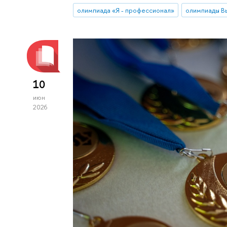
олимпиада «Я - профессионал»
олимпиады В
10
июн
2026