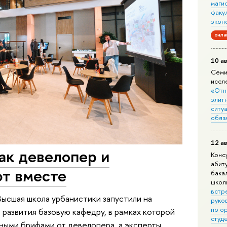
маги
факу
экон
онла
10 ав
Семи
иссл
«Отн
элит
ситуа
обяз
12 ав
ак девелопер и
Конс
абит
ют вместе
бака
школ
встр
Высшая школа урбанистики запустили на
руко
по о
 развития базовую кафедру, в рамках которой
студ
ьными брифами от девелопера, а эксперты