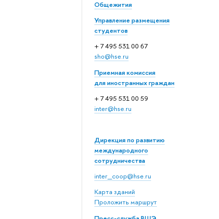
Общежития
Управление размещения
студентов
+ 7 495 531 00 67
sho@hse.ru
Приемная комиссия
для иностранных граждан
+ 7 495 531 00 59
inter@hse.ru
Дирекция по развитию
международного
сотрудничества
inter_coop@hse.ru
Карта зданий
Проложить маршрут
Пресс-служба ВШЭ