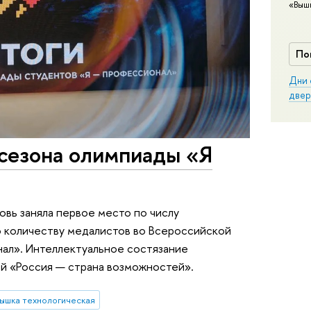
«Выш
По
Дни 
двер
 сезона олимпиады «Я
овь заняла первое место по числу
о количеству медалистов во Всероссийской
ал». Интеллектуальное состязание
й «Россия — страна возможностей».
ышка технологическая