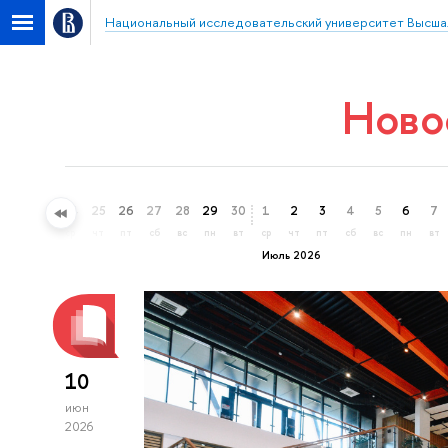
Национальный исследовательский университет Высша
Ново
22
23
24
25
26
27
28
29
30
1
2
3
4
5
6
7
пн
вт
ср
чт
пт
сб
вс
пн
вт
ср
чт
пт
сб
вс
пн
вт
Июль 2026
10
июн
2026