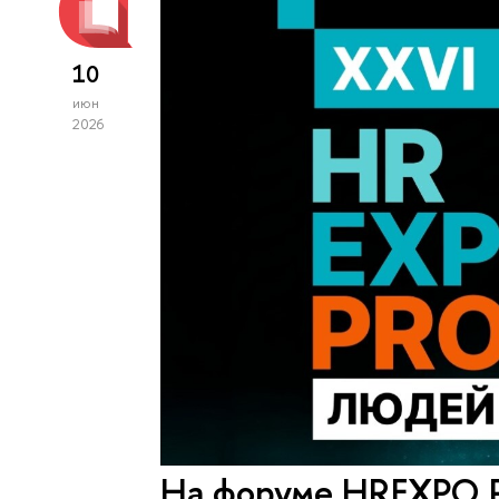
10
июн
2026
На форуме HREXPO