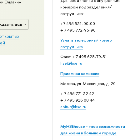
Для соединения с внутренним
ки Онлайн»
номером подразделения/
сотрудника:
+7 495 531-00-00
казать все
+ 7 495 772-95-90
открытых
Узнать телефонный номер
ей
сотрудника
Факс: + 7 495 628-79-31
hse@hse.ru
Приемная комиссия
Москва, ул. Мясницкая, д. 20
+ 7 495 771 32 42
+ 7 495 916 88 44
abitur@hse.ru
MyHSEhouse - твои возможности
для жизни в большом городе