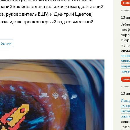
онла
паний как исследовательская команда. Евгений
ов, руководитель ВШУ, и Дмитрий Цветов,
12 ав
казали, как прошел первый год совместной
Веби
проф
пере
«Кор
обытии
и уп
риск
клас
опци
защит
прее
онла
12 ав
Лекц
конц
Китая
разл
совм
кофе