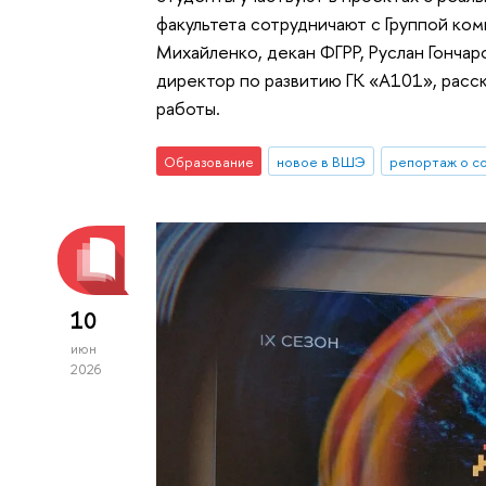
факультета сотрудничают с Группой ком
Михайленко, декан ФГРР, Руслан Гончар
директор по развитию ГК «А101», расс
работы.
Образование
новое в ВШЭ
репортаж о с
10
июн
2026