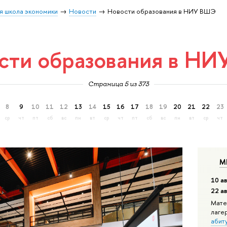
я школа экономики
Новости
Новости образования в НИУ ВШЭ
сти образования в Н
Страница 5 из 373
8
9
10
11
12
13
14
15
16
17
18
19
20
21
22
23
ср
чт
пт
сб
вс
пн
вт
ср
чт
пт
сб
вс
пн
вт
ср
чт
М
10 ав
22 а
Мате
лаге
абит