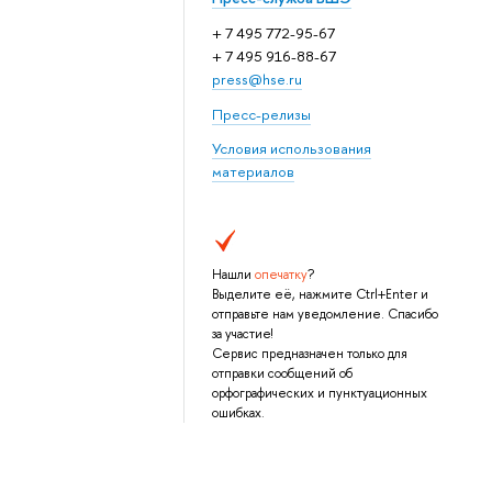
+ 7 495 772-95-67
+ 7 495 916-88-67
press@hse.ru
Пресс-релизы
Условия использования
материалов
Нашли
опечатку
?
Выделите её, нажмите Ctrl+Enter и
отправьте нам уведомление. Спасибо
за участие!
Сервис предназначен только для
отправки сообщений об
орфографических и пунктуационных
ошибках.