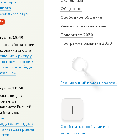
стратуры
льтета
Общество
омических наук
Свободное общение
йн
Университетская жизнь
Приоритет 2030
густа, 19:40
Программа развития 2030
нар Лаборатории
едований спорта
ошение к риску у
ных шахматистов в
циях, где победа
ательна»
Расширенный поиск новостей
густа, 18:30
ультация для
уриентов
лавриата Высшей
ы бизнеса:
еча с
водителем отдела
Сообщить о событии или
рганизации приема
мероприятии
ентов