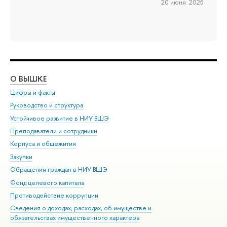
20 июня 2025
О ВЫШКЕ
ОБ
Цифры и факты
Ли
Руководство и структура
Дов
Устойчивое развитие в НИУ ВШЭ
Ол
Преподаватели и сотрудники
При
Корпуса и общежития
Вы
Закупки
При
Обращения граждан в НИУ ВШЭ
Ас
Фонд целевого капитала
До
Противодействие коррупции
Цен
Сведения о доходах, расходах, об имуществе и
Би
обязательствах имущественного характера
Об