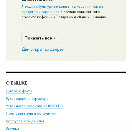
Лекция «Культурные концепты России и Китая:
сходства и различия»
в рамках совместного
проекта кофейни «Полдень» и «Вышки Онлайн»
Показать все
Дни открытых дверей
О ВЫШКЕ
ОБ
Цифры и факты
Ли
Руководство и структура
Дов
Устойчивое развитие в НИУ ВШЭ
Ол
Преподаватели и сотрудники
При
Корпуса и общежития
Вы
Закупки
При