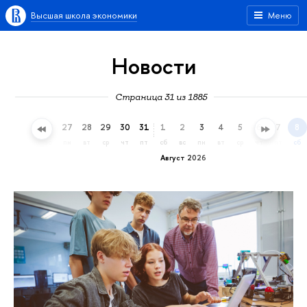
Высшая школа экономики
Меню
Новости
Страница 31 из 1885
24
25
26
27
28
29
30
31
1
2
3
4
5
6
7
8
пт
сб
вс
пн
вт
ср
чт
пт
сб
вс
пн
вт
ср
чт
пт
сб
Август 2026