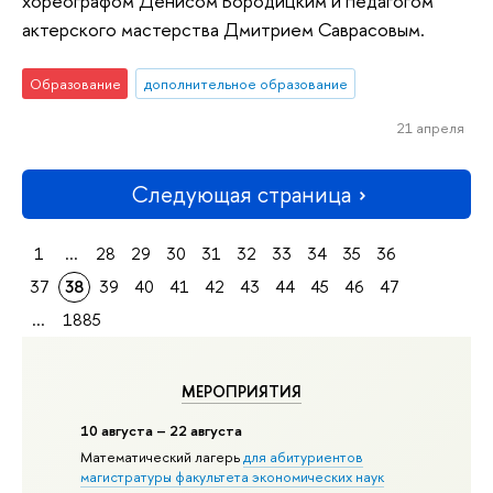
хореографом Денисом Бородицким и педагогом
актерского мастерства Дмитрием Саврасовым.
Образование
дополнительное образование
21 апреля
Следующая страница
1
...
28
29
30
31
32
33
34
35
36
37
38
39
40
41
42
43
44
45
46
47
...
1885
МЕРОПРИЯТИЯ
10 августа – 22 августа
Математический лагерь
для абитуриентов
магистратуры факультета экономических наук