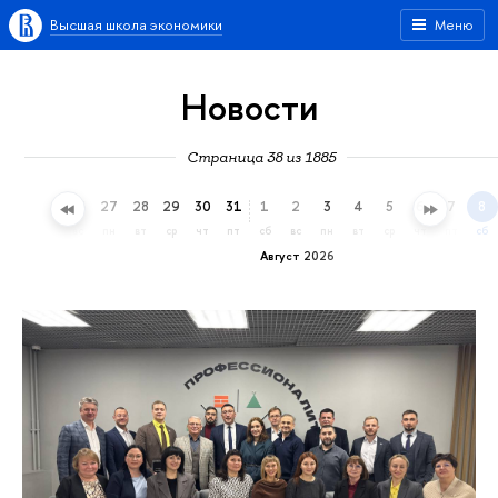
Высшая школа экономики
Меню
Новости
Страница 38 из 1885
24
25
26
27
28
29
30
31
1
2
3
4
5
6
7
8
пт
сб
вс
пн
вт
ср
чт
пт
сб
вс
пн
вт
ср
чт
пт
сб
Август 2026