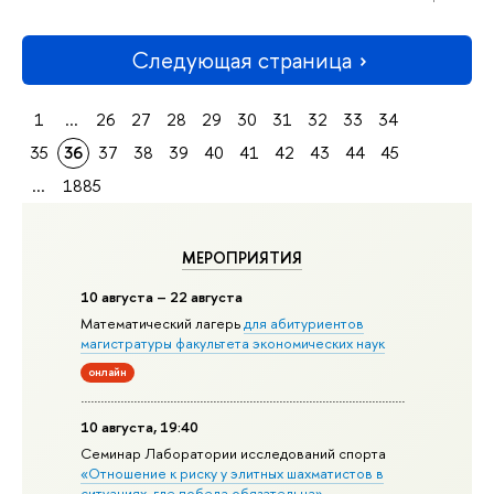
Следующая страница
1
...
26
27
28
29
30
31
32
33
34
35
36
37
38
39
40
41
42
43
44
45
...
1885
МЕРОПРИЯТИЯ
10 августа – 22 августа
Математический лагерь
для абитуриентов
магистратуры факультета экономических наук
онлайн
10 августа, 19:40
Семинар Лаборатории исследований спорта
«Отношение к риску у элитных шахматистов в
ситуациях, где победа обязательна»