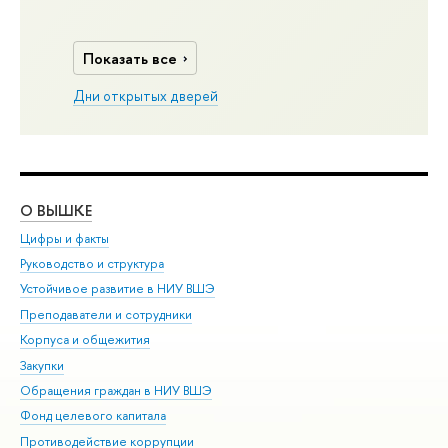
Показать все
Дни открытых дверей
О ВЫШКЕ
ОБ
Цифры и факты
Ли
Руководство и структура
Дов
Устойчивое развитие в НИУ ВШЭ
Ол
Преподаватели и сотрудники
При
Корпуса и общежития
Вы
Закупки
При
Обращения граждан в НИУ ВШЭ
Ас
Фонд целевого капитала
До
Противодействие коррупции
Цен