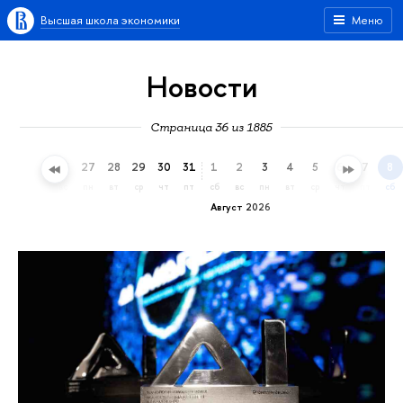
Высшая школа экономики
Меню
Новости
Страница 36 из 1885
24
25
26
27
28
29
30
31
1
2
3
4
5
6
7
8
пт
сб
вс
пн
вт
ср
чт
пт
сб
вс
пн
вт
ср
чт
пт
сб
Август 2026