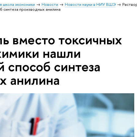
я школа экономики
Новости
Новости науки в НИУ ВШЭ
Раство
об синтеза производных анилина
ль вместо токсичных
 химики нашли
й способ синтеза
х анилина