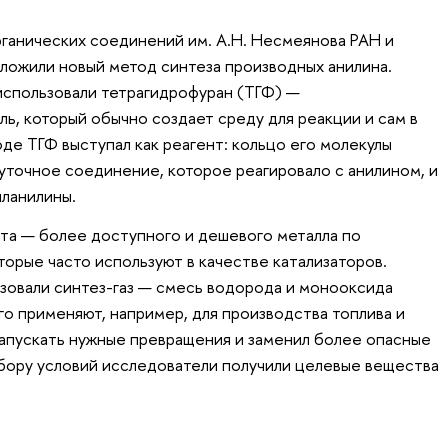
ганических соединений им. А.Н. Несмеянова РАН и
ложили новый метод синтеза производных анилина.
использовали тетрагидрофуран (ТГФ) —
ь, который обычно создает среду для реакции и сам в
оде ТГФ выступал как реагент: кольцо его молекулы
уточное соединение, которое реагировало с анилином, и
иланилины.
ьта — более доступного и дешевого металла по
торые часто используют в качестве катализаторов.
зовали синтез-газ — смесь водорода и монооксида
го применяют, например, для производства топлива и
 запускать нужные превращения и заменил более опасные
абору условий исследователи получили целевые вещества