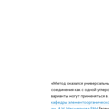
«Метод оказался универсальны
соединения как с одной углеро
варианты могут применяться в
кафедры элементоорганическо
им. А.Н. Несмеянова РАН
Евген