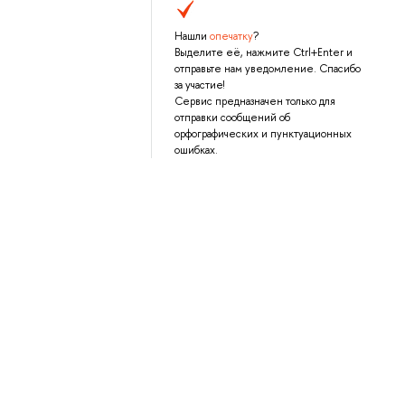
Нашли
опечатку
?
Выделите её, нажмите Ctrl+Enter и
отправьте нам уведомление. Спасибо
за участие!
Сервис предназначен только для
отправки сообщений об
орфографических и пунктуационных
ошибках.