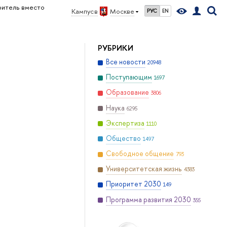
ритель вместо
Кампус в
Москве
РУС
EN
РУБРИКИ
Все новости
20948
Поступающим
1697
Образование
3806
Наука
6295
Экспертиза
1110
Общество
1497
Свободное общение
793
Университетская жизнь
4383
Приоритет 2030
149
Программа развития 2030
355