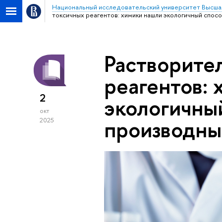
Национальный исследовательский университет Высша
токсичных реагентов: химики нашли экологичный спос
Растворите
реагентов:
2
экологичны
окт
производны
2025