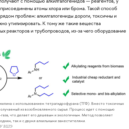
олучают с помощью алкилгалогенидов — реагентов, у
 присоединены атомы хлора или брома. Такой способ
 рядом проблем: алкилгалогениды дороги, токсичны и
жно утилизировать. К тому же такие вещества
х реакторов и трубопроводов, из-за чего оборудование
анилина с использованием тетрагидрофурана (ТГФ). Вместо токсичных
получаемый из возобновляемого сырья. Процесс идет с помощью
-газа, что делает его дешевым и экологичным. Метод позволяет
 одним, так и с двумя алкильными заместителями.
ИУ ВШЭ