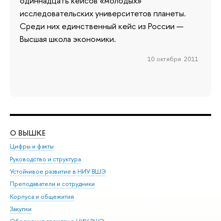
одиннадцать кейсов «молодых»
исследовательских университетов планеты.
Среди них единственный кейс из России —
Высшая школа экономики.
10 октября 2011
О ВЫШКЕ
ОБ
Цифры и факты
Ли
Руководство и структура
Дов
Устойчивое развитие в НИУ ВШЭ
Ол
Преподаватели и сотрудники
При
Корпуса и общежития
Вы
Закупки
При