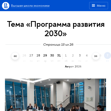
Высшая школа экономики
Меню
Тема «Программа развития
2030»
Страница 15 из 26
23
24
25
26
27
28
29
30
31
1
2
3
4
5
6
7
чт
пт
сб
вс
пн
вт
ср
чт
пт
сб
вс
пн
вт
ср
чт
пт
Август 2026