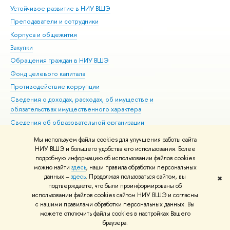
Устойчивое развитие в НИУ ВШЭ
Ол
Преподаватели и сотрудники
При
Корпуса и общежития
Вы
Закупки
При
Обращения граждан в НИУ ВШЭ
Ас
Фонд целевого капитала
До
Противодействие коррупции
Цен
Сведения о доходах, расходах, об имуществе и
Би
обязательствах имущественного характера
Об
Сведения об образовательной организации
Обр
Людям с ограниченными возможностями здоровья
Мы используем файлы cookies для улучшения работы сайта
Единая платежная страница
НИУ ВШЭ и большего удобства его использования. Более
подробную информацию об использовании файлов cookies
Работа в Вышке
можно найти
здесь
, наши правила обработки персональных
данных –
здесь
. Продолжая пользоваться сайтом, вы
✖
Редактору
подтверждаете, что были проинформированы об
© НИУ ВШЭ 1993–2026
Адреса и контакты
Условия использования
использовании файлов cookies сайтом НИУ ВШЭ и согласны
с нашими правилами обработки персональных данных. Вы
материалов
Политика конфиденциальности
Карта сайта
можете отключить файлы cookies в настройках Вашего
Шрифты HSE Sans и HSE Slab разработаны в
Школе дизайна НИУ ВШЭ
браузера.