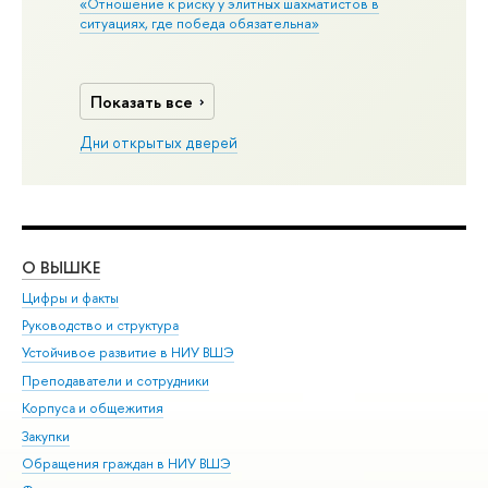
«Отношение к риску у элитных шахматистов в
ситуациях, где победа обязательна»
Показать все
Дни открытых дверей
О ВЫШКЕ
ОБ
Цифры и факты
Ли
Руководство и структура
Дов
Устойчивое развитие в НИУ ВШЭ
Ол
Преподаватели и сотрудники
При
Корпуса и общежития
Вы
Закупки
При
Обращения граждан в НИУ ВШЭ
Ас