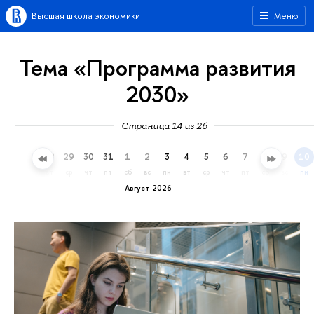
Высшая школа экономики
Меню
Тема «Программа развития
2030»
Страница 14 из 26
26
27
28
29
30
31
1
2
3
4
5
6
7
8
9
10
вс
пн
вт
ср
чт
пт
сб
вс
пн
вт
ср
чт
пт
сб
вс
пн
Август 2026