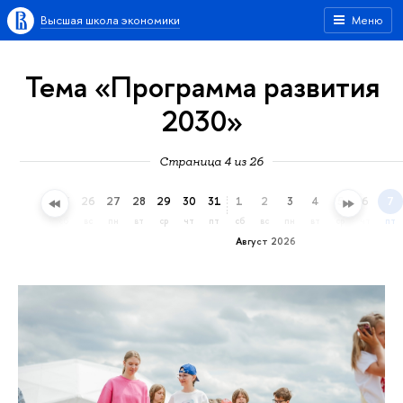
Высшая школа экономики
Меню
Тема «Программа развития
2030»
Страница 4 из 26
23
24
25
26
27
28
29
30
31
1
2
3
4
5
6
7
чт
пт
сб
вс
пн
вт
ср
чт
пт
сб
вс
пн
вт
ср
чт
пт
Август 2026