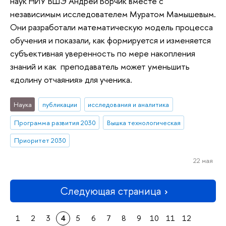
наук НИУ ВШЭ Андрей Ворчик вместе с
независимым исследователем Муратом Мамышевым.
Они разработали математическую модель процесса
обучения и показали, как формируется и изменяется
субъективная уверенность по мере накопления
знаний и как преподаватель может уменьшить
«долину отчаяния» для ученика.
Наука
публикации
исследования и аналитика
Программа развития 2030
Вышка технологическая
Приоритет 2030
22 мая
Следующая страница
1
2
3
4
5
6
7
8
9
10
11
12