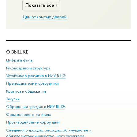
Показать все
Дни открытых дверей
О ВЫШКЕ
ОБ
Цифры и факты
Ли
Руководство и структура
Дов
Устойчивое развитие в НИУ ВШЭ
Ол
Преподаватели и сотрудники
При
Корпуса и общежития
Вы
Закупки
При
Обращения граждан в НИУ ВШЭ
Ас
Фонд целевого капитала
До
Противодействие коррупции
Цен
Сведения о доходах, расходах, об имуществе и
Би
обязательствах имущественного характера