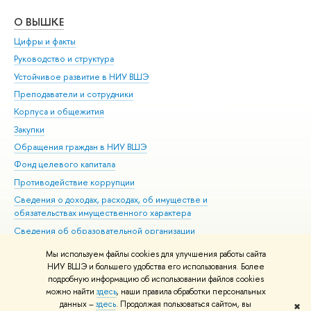
О ВЫШКЕ
ОБ
Цифры и факты
Ли
Руководство и структура
Дов
Устойчивое развитие в НИУ ВШЭ
Ол
Преподаватели и сотрудники
При
Корпуса и общежития
Вы
Закупки
При
Обращения граждан в НИУ ВШЭ
Ас
Фонд целевого капитала
До
Противодействие коррупции
Цен
Сведения о доходах, расходах, об имуществе и
Би
обязательствах имущественного характера
Об
Сведения об образовательной организации
Обр
Людям с ограниченными возможностями здоровья
Мы используем файлы cookies для улучшения работы сайта
Единая платежная страница
НИУ ВШЭ и большего удобства его использования. Более
подробную информацию об использовании файлов cookies
Работа в Вышке
можно найти
здесь
, наши правила обработки персональных
данных –
здесь
. Продолжая пользоваться сайтом, вы
✖