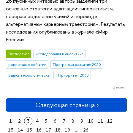
26 глубинных интервью авторы выделили три
основные стратегии адаптации: гиперактивизм,
перераспределение усилий и переход к
альтернативным карьерным траекториям. Результаты
исследования опубликованы в журнале «Мир
России».
Экспертиза
исследования и аналитика
репортаж о событии
Программа развития 2030
Вышка технологическая
Приоритет 2030
2 июня
Следующая страница
1
2
3
4
5
6
7
8
9
10
11
12
13
14
15
16
17
18
19
...
26