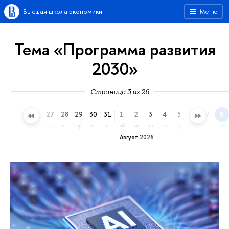
Высшая школа экономики
Меню
Тема «Программа развития
2030»
Страница 3 из 26
24
25
26
27
28
29
30
31
1
2
3
4
5
6
7
8
пт
сб
вс
пн
вт
ср
чт
пт
сб
вс
пн
вт
ср
чт
пт
сб
Август 2026