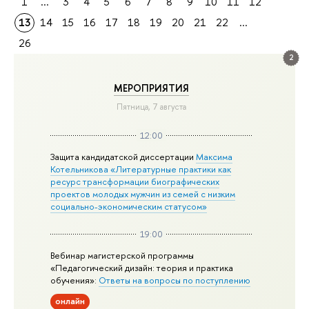
1
...
3
4
5
6
7
8
9
10
11
12
13
14
15
16
17
18
19
20
21
22
...
26
2
МЕРОПРИЯТИЯ
Пятница, 7 августа
12:00
Защита кандидатской диссертации
Максима
Котельникова «Литературные практики как
ресурс трансформации биографических
проектов молодых мужчин из семей с низким
социально-экономическим статусом»
19:00
Вебинар магистерской программы
«Педагогический дизайн: теория и практика
обучения»:
Ответы на вопросы по поступлению
онлайн