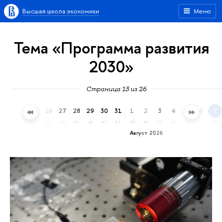
Высшая школа экономики
Меню
Тема «Программа развития
2030»
Страница 13 из 26
23
24
25
26
27
28
29
30
31
1
2
3
4
5
6
7
чт
пт
сб
вс
пн
вт
ср
чт
пт
сб
вс
пн
вт
ср
чт
пт
Август 2026