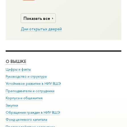
Показать все
Дни открытых дверей
О ВЫШКЕ
ОБ
Цифры и факты
Ли
Руководство и структура
Дов
Устойчивое развитие в НИУ ВШЭ
Ол
Преподаватели и сотрудники
При
Корпуса и общежития
Вы
Закупки
При
Обращения граждан в НИУ ВШЭ
Ас
Фонд целевого капитала
До
Противодействие коррупции
Цен