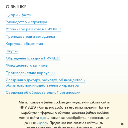
О ВЫШКЕ
ОБ
Цифры и факты
Ли
Руководство и структура
Дов
Устойчивое развитие в НИУ ВШЭ
Ол
Преподаватели и сотрудники
При
Корпуса и общежития
Вы
Закупки
При
Обращения граждан в НИУ ВШЭ
Ас
Фонд целевого капитала
До
Противодействие коррупции
Цен
Сведения о доходах, расходах, об имуществе и
Би
обязательствах имущественного характера
Об
Сведения об образовательной организации
Обр
Людям с ограниченными возможностями здоровья
Мы используем файлы cookies для улучшения работы сайта
Единая платежная страница
НИУ ВШЭ и большего удобства его использования. Более
подробную информацию об использовании файлов cookies
Работа в Вышке
можно найти
здесь
, наши правила обработки персональных
данных –
здесь
. Продолжая пользоваться сайтом, вы
✖
Редактору