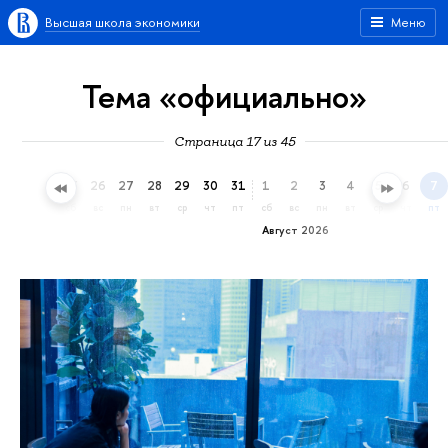
Высшая школа экономики
Меню
Тема «официально»
Страница 17 из 45
23
24
25
26
27
28
29
30
31
1
2
3
4
5
6
7
чт
пт
сб
вс
пн
вт
ср
чт
пт
сб
вс
пн
вт
ср
чт
пт
Август 2026