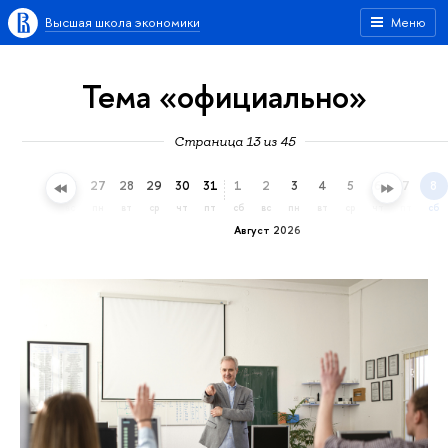
Высшая школа экономики
Меню
Тема «официально»
Страница 13 из 45
24
25
26
27
28
29
30
31
1
2
3
4
5
6
7
8
пт
сб
вс
пн
вт
ср
чт
пт
сб
вс
пн
вт
ср
чт
пт
сб
Август 2026