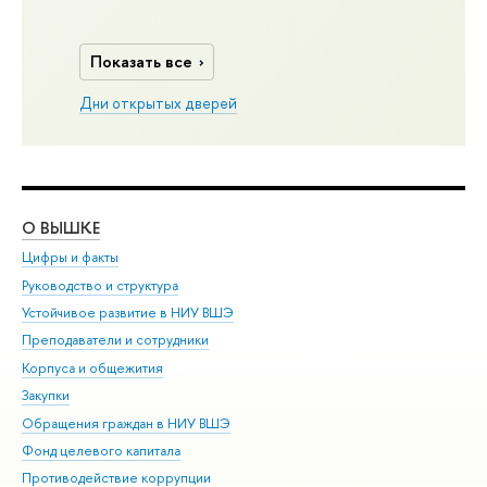
Показать все
Дни открытых дверей
О ВЫШКЕ
ОБ
Цифры и факты
Ли
Руководство и структура
Дов
Устойчивое развитие в НИУ ВШЭ
Ол
Преподаватели и сотрудники
При
Корпуса и общежития
Вы
Закупки
При
Обращения граждан в НИУ ВШЭ
Ас
Фонд целевого капитала
До
Противодействие коррупции
Цен