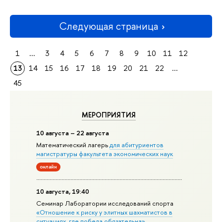
Следующая страница
1
...
3
4
5
6
7
8
9
10
11
12
13
14
15
16
17
18
19
20
21
22
...
45
МЕРОПРИЯТИЯ
10 августа – 22 августа
Математический лагерь
для абитуриентов
магистратуры факультета экономических наук
онлайн
10 августа, 19:40
Семинар Лаборатории исследований спорта
«Отношение к риску у элитных шахматистов в
ситуациях, где победа обязательна»