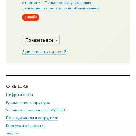
отношения. Правовое регулирование
деятельности религиозных объединений»
онлайн
Показать все
Дни открытых дверей
О ВЫШКЕ
ОБ
Цифры и факты
Ли
Руководство и структура
Дов
Устойчивое развитие в НИУ ВШЭ
Ол
Преподаватели и сотрудники
При
Корпуса и общежития
Вы
Закупки
При