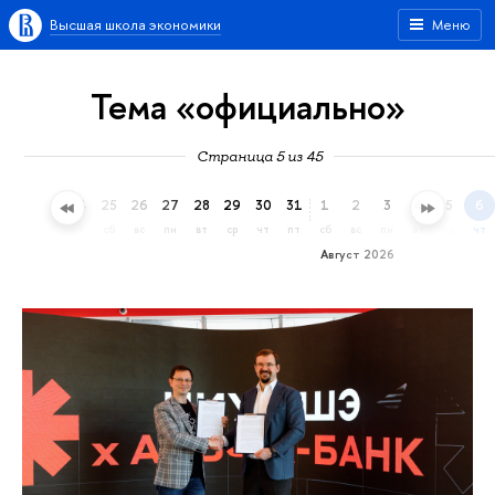
Высшая школа экономики
Меню
Тема «официально»
Страница 5 из 45
22
23
24
25
26
27
28
29
30
31
1
2
3
4
5
6
ср
чт
пт
сб
вс
пн
вт
ср
чт
пт
сб
вс
пн
вт
ср
чт
Август 2026