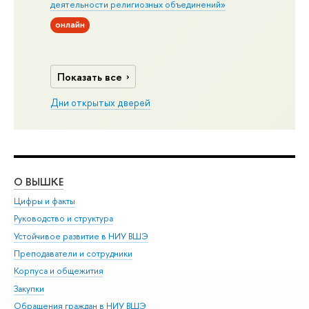
деятельности религиозных объединений»
онлайн
Показать все
Дни открытых дверей
О ВЫШКЕ
ОБ
Цифры и факты
Ли
Руководство и структура
Дов
Устойчивое развитие в НИУ ВШЭ
Ол
Преподаватели и сотрудники
При
Корпуса и общежития
Вы
Закупки
При
Обращения граждан в НИУ ВШЭ
Ас