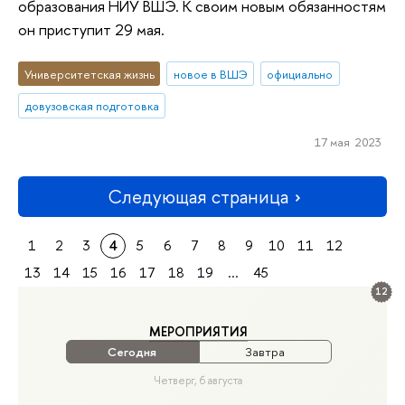
образования НИУ ВШЭ. К своим новым обязанностям
он приступит 29 мая.
Университетская жизнь
новое в ВШЭ
официально
довузовская подготовка
17 мая 2023
Следующая страница
1
2
3
4
5
6
7
8
9
10
11
12
13
14
15
16
17
18
19
...
45
12
МЕРОПРИЯТИЯ
Сегодня
Завтра
Четверг, 6 августа