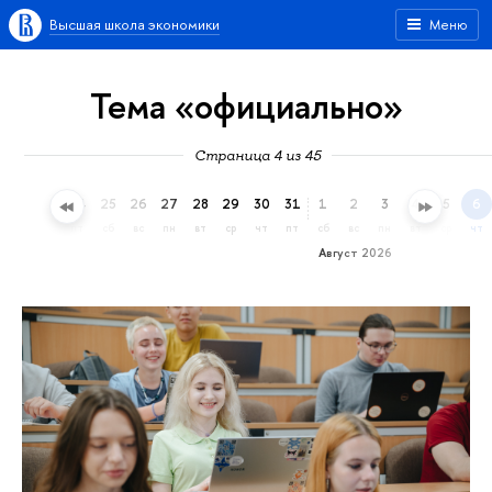
Высшая школа экономики
Меню
Тема «официально»
Страница 4 из 45
22
23
24
25
26
27
28
29
30
31
1
2
3
4
5
6
ср
чт
пт
сб
вс
пн
вт
ср
чт
пт
сб
вс
пн
вт
ср
чт
Август 2026