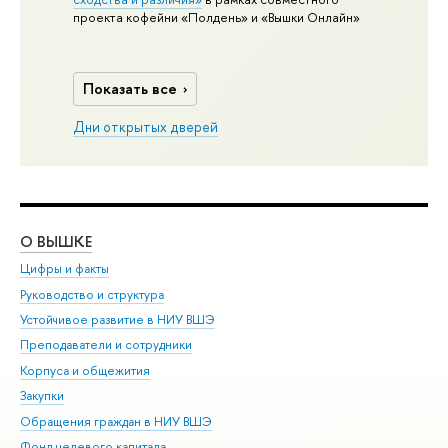
проекта кофейни «Полдень» и «Вышки Онлайн»
Показать все
Дни открытых дверей
О ВЫШКЕ
ОБ
Цифры и факты
Ли
Руководство и структура
Дов
Устойчивое развитие в НИУ ВШЭ
Ол
Преподаватели и сотрудники
При
Корпуса и общежития
Вы
Закупки
При
Обращения граждан в НИУ ВШЭ
Ас
Фонд целевого капитала
До