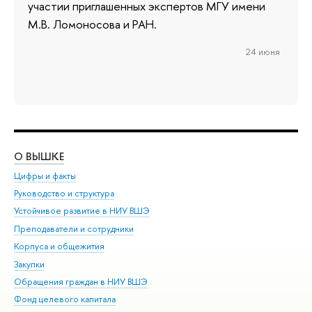
участии приглашенных экспертов МГУ имени
М.В. Ломоносова и РАН.
24 июня
О ВЫШКЕ
ОБ
Цифры и факты
Ли
Руководство и структура
Дов
Устойчивое развитие в НИУ ВШЭ
Ол
Преподаватели и сотрудники
При
Корпуса и общежития
Вы
Закупки
При
Обращения граждан в НИУ ВШЭ
Ас
Фонд целевого капитала
До