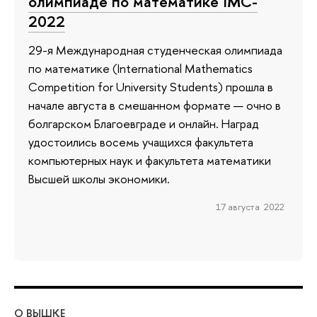
олимпиаде по математике IMC-
2022
29-я Международная студенческая олимпиада
по математике (International Mathematics
Competition for University Students) прошла в
начале августа в смешанном формате — очно в
болгарском Благоевграде и онлайн. Наград
удостоились восемь учащихся факультета
компьютерных наук и факультета математики
Высшей школы экономики.
17 августа 2022
О ВЫШКЕ
ОБ