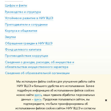
Цифры и факты
Ли
Руководство и структура
Дов
Устойчивое развитие в НИУ ВШЭ
Ол
Преподаватели и сотрудники
При
Корпуса и общежития
Вы
Закупки
При
Обращения граждан в НИУ ВШЭ
Ас
Фонд целевого капитала
До
Противодействие коррупции
Цен
Сведения о доходах, расходах, об имуществе и
Би
обязательствах имущественного характера
Об
Сведения об образовательной организации
Обр
Людям с ограниченными возможностями здоровья
Мы используем файлы cookies для улучшения работы сайта
Единая платежная страница
НИУ ВШЭ и большего удобства его использования. Более
подробную информацию об использовании файлов cookies
Работа в Вышке
можно найти
здесь
, наши правила обработки персональных
данных –
здесь
. Продолжая пользоваться сайтом, вы
✖
Редактору
подтверждаете, что были проинформированы об
© НИУ ВШЭ 1993–2026
Адреса и контакты
Условия использования
использовании файлов cookies сайтом НИУ ВШЭ и согласны