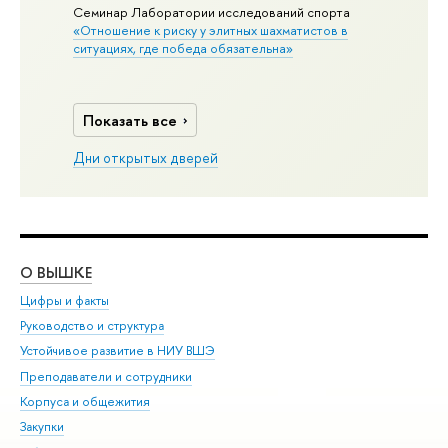
Семинар Лаборатории исследований спорта
«Отношение к риску у элитных шахматистов в
ситуациях, где победа обязательна»
Показать все
Дни открытых дверей
О ВЫШКЕ
ОБ
Цифры и факты
Ли
Руководство и структура
Дов
Устойчивое развитие в НИУ ВШЭ
Ол
Преподаватели и сотрудники
При
Корпуса и общежития
Вы
Закупки
При