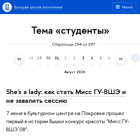
Высшая школа экономики
Меню
Тема «студенты»
Страница 194 из 197
25
26
27
28
29
30
31
1
2
3
4
5
6
7
8
9
сб
вс
пн
вт
ср
чт
пт
сб
вс
пн
вт
ср
чт
пт
сб
вс
Август 2026
She's a lady: как стать Мисс ГУ-ВШЭ и
не завалить сессию
7 июня в Культурном центре на Покровке прошел
первый в истории Вышки конкурс красоты "Мисс ГУ-
ВШЭ`08".