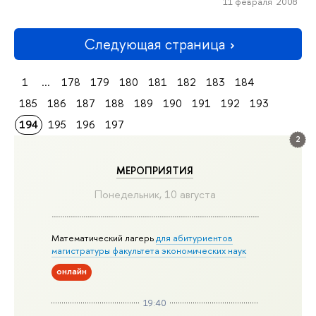
11 февраля 2008
Следующая страница
1
...
178
179
180
181
182
183
184
185
186
187
188
189
190
191
192
193
194
195
196
197
2
МЕРОПРИЯТИЯ
Понедельник, 10 августа
Математический лагерь
для абитуриентов
магистратуры факультета экономических наук
онлайн
19:40