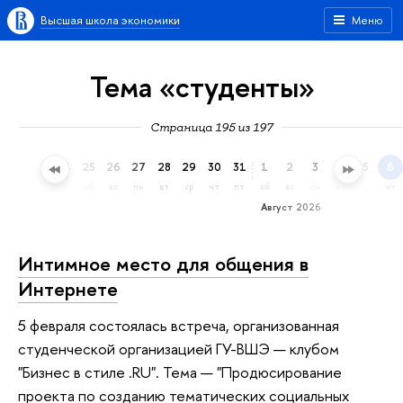
Высшая школа экономики
Меню
Тема «студенты»
Страница 195 из 197
22
23
24
25
26
27
28
29
30
31
1
2
3
4
5
6
ср
чт
пт
сб
вс
пн
вт
ср
чт
пт
сб
вс
пн
вт
ср
чт
Август 2026
Интимное место для общения в
Интернете
5 февраля состоялась встреча, организованная
студенческой организацией ГУ-ВШЭ — клубом
"Бизнес в стиле .RU". Тема — "Продюсирование
проекта по созданию тематических социальных