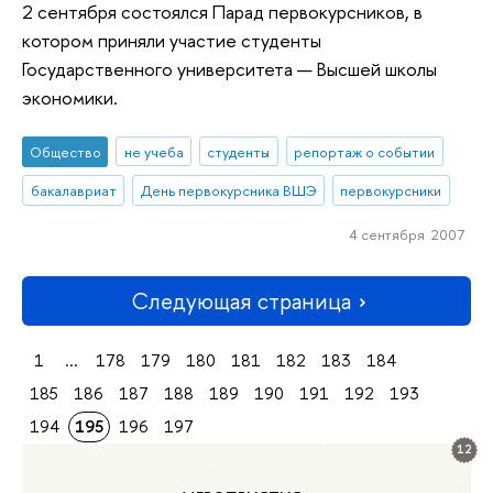
2 сентября состоялся Парад первокурсников, в
котором приняли участие студенты
Государственного университета — Высшей школы
экономики.
Общество
не учеба
студенты
репортаж о событии
бакалавриат
День первокурсника ВШЭ
первокурсники
4 сентября 2007
Следующая страница
1
...
178
179
180
181
182
183
184
185
186
187
188
189
190
191
192
193
194
195
196
197
12