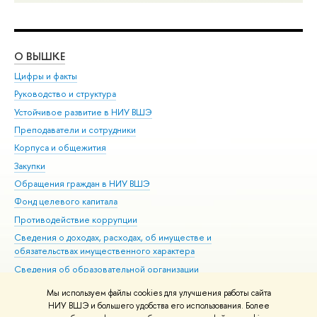
О ВЫШКЕ
ОБ
Цифры и факты
Ли
Руководство и структура
Дов
Устойчивое развитие в НИУ ВШЭ
Ол
Преподаватели и сотрудники
При
Корпуса и общежития
Вы
Закупки
При
Обращения граждан в НИУ ВШЭ
Ас
Фонд целевого капитала
До
Противодействие коррупции
Цен
Сведения о доходах, расходах, об имуществе и
Би
обязательствах имущественного характера
Об
Сведения об образовательной организации
Обр
Людям с ограниченными возможностями здоровья
Мы используем файлы cookies для улучшения работы сайта
Единая платежная страница
НИУ ВШЭ и большего удобства его использования. Более