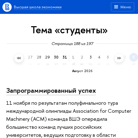
Высшая школа экономики
Меню
Тема «студенты»
Страница 188 из 197
24
25
26
27
28
29
30
31
1
2
3
4
5
6
7
8
пт
сб
вс
пн
вт
ср
чт
пт
сб
вс
пн
вт
ср
чт
пт
сб
Август 2026
Запрограммированный успех
11 ноября по результатам полуфинального тура
международной олимпиады Association for Computer
Machinery (ACM) команда ВШЭ опередила
большинство команд лучших российских
университетов, ведущих подготовку в области