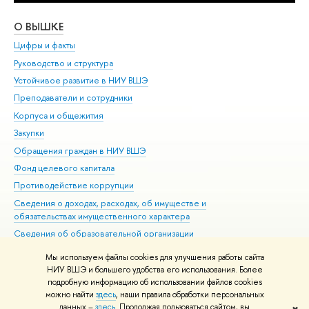
О ВЫШКЕ
ОБ
Цифры и факты
Ли
Руководство и структура
Дов
Устойчивое развитие в НИУ ВШЭ
Ол
Преподаватели и сотрудники
При
Корпуса и общежития
Вы
Закупки
При
Обращения граждан в НИУ ВШЭ
Ас
Фонд целевого капитала
До
Противодействие коррупции
Цен
Сведения о доходах, расходах, об имуществе и
Би
обязательствах имущественного характера
Об
Сведения об образовательной организации
Обр
Людям с ограниченными возможностями здоровья
Мы используем файлы cookies для улучшения работы сайта
Единая платежная страница
НИУ ВШЭ и большего удобства его использования. Более
подробную информацию об использовании файлов cookies
Работа в Вышке
можно найти
здесь
, наши правила обработки персональных
данных –
здесь
. Продолжая пользоваться сайтом, вы