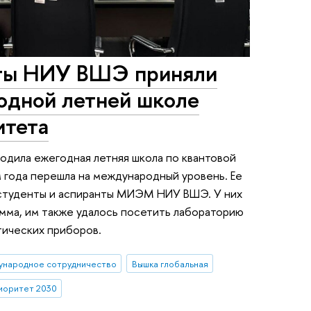
нты НИУ ВШЭ приняли
одной летней школе
итета
одила ежегодная летняя школа по квантовой
м года перешла на международный уровень. Ее
 студенты и аспиранты МИЭМ НИУ ВШЭ. У них
мма, им также удалось посетить лабораторию
тических приборов.
ународное сотрудничество
Вышка глобальная
иоритет 2030