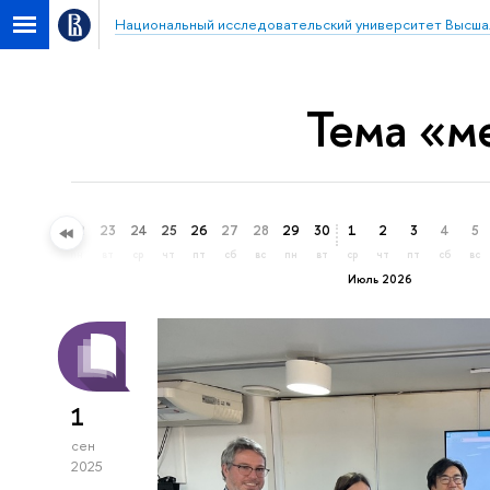
Национальный исследовательский университет Высша
Тема «м
20
21
22
23
24
25
26
27
28
29
30
1
2
3
4
5
сб
вс
пн
вт
ср
чт
пт
сб
вс
пн
вт
ср
чт
пт
сб
вс
Июль 2026
1
сен
2025