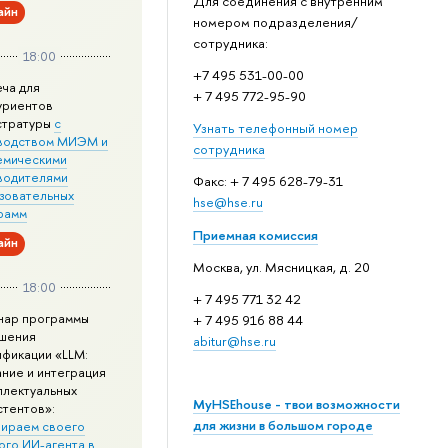
Для соединения с внутренним
айн
номером подразделения/
сотрудника:
18:00
+7 495 531-00-00
еча для
+ 7 495 772-95-90
уриентов
стратуры
с
Узнать телефонный номер
водством МИЭМ и
сотрудника
емическими
водителями
Факс: + 7 495 628-79-31
зовательных
hse@hse.ru
рамм
Приемная комиссия
айн
Москва, ул. Мясницкая, д. 20
18:00
+ 7 495 771 32 42
нар программы
+ 7 495 916 88 44
шения
abitur@hse.ru
ификации «LLM:
ание и интеграция
ллектуальных
MyHSEhouse - твои возможности
стентов»:
для жизни в большом городе
ираем своего
ого ИИ-агента в