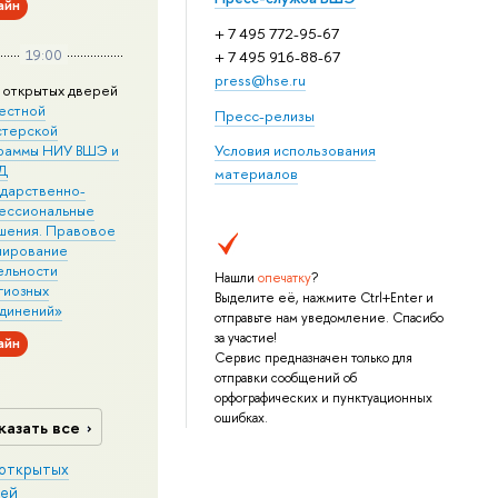
айн
+ 7 495 772-95-67
19:00
+ 7 495 916-88-67
press@hse.ru
 открытых дверей
естной
Пресс-релизы
стерской
раммы НИУ ВШЭ и
Условия использования
Д
материалов
ударственно-
ессиональные
шения. Правовое
лирование
ельности
Нашли
опечатку
?
гиозных
Выделите её, нажмите Ctrl+Enter и
динений»
отправьте нам уведомление. Спасибо
за участие!
айн
Сервис предназначен только для
отправки сообщений об
орфографических и пунктуационных
ошибках.
казать все
открытых
ей