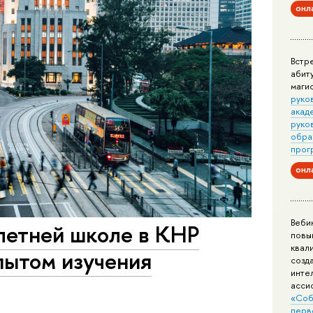
онл
Встр
абит
маги
руко
акад
руко
обра
прог
онл
Веби
етней школе в КНР
повы
квал
пытом изучения
созд
инте
асси
«Соб
перв