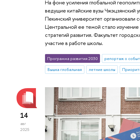
На фоне усиления глобальной геополи
ведущие китайские вузы Чжэцзянский 
Пекинский университет организовали
Центральной ее темой стало изучение 
стратегий развития. Факультет городс
участие в работе школы.
Программа развития 2030
репортаж о событ
Вышка глобальная
летние школы
Приорит
14
авг
2025