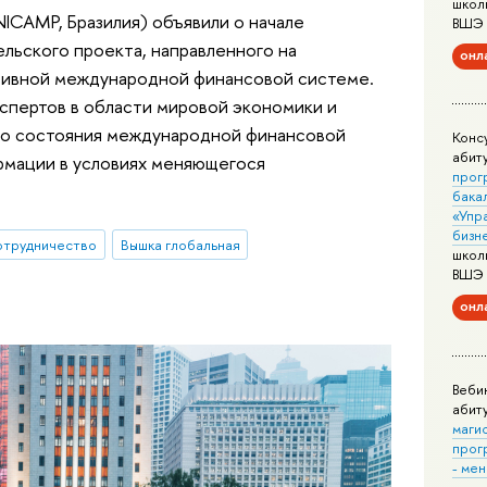
школ
ICAMP, Бразилия) объявили о начале
ВШЭ
льского проекта, направленного на
онл
ативной международной финансовой системе.
спертов в области мировой экономики и
его состояния международной финансовой
Конс
абит
рмации в условиях меняющегося
прог
бака
«Упр
бизн
отрудничество
Вышка глобальная
школ
ВШЭ
онл
Веби
абит
маги
прог
- ме