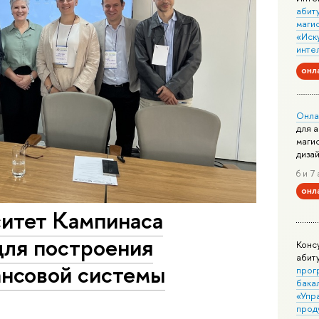
абит
маги
«Иск
инте
онл
Онла
для 
маги
диза
6 и 7 
онл
итет Кампинаса
для построения
Конс
абит
ансовой системы
прог
бака
«Упр
прод