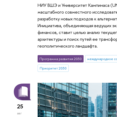
НИУ ВШЭ и Университет Кампинаса (UN
масштабного совместного исследовате
разработку новых подходов к альтерн
Инициатива, объединяющая ведущих эк
финансов, ставит целью анализ текущ
архитектуры и поиск путей ее трансфо
геополитического ландшафта.
Программа развития 2030
международное с
Приоритет 2030
25
авг