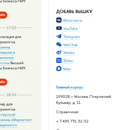
ы бизнеса НИУ
ДОБАВЬ ВЫШКУ
айн
ВКонтакте
17:00
YouTube
Telegram
ультация для
уриентов
WeChat
раммы
лавриата
Weibo
авление
Zhihu
есом»
Высшей
ы бизнеса НИУ
Max
айн
Главный корпус
18:00
109028, г. Москва, Покровский
бульвар, д. 11
нар для
уриентов
Справочная:
стерской
раммы «Маркетинг
+ 7 495 771-32-32
неджмент»