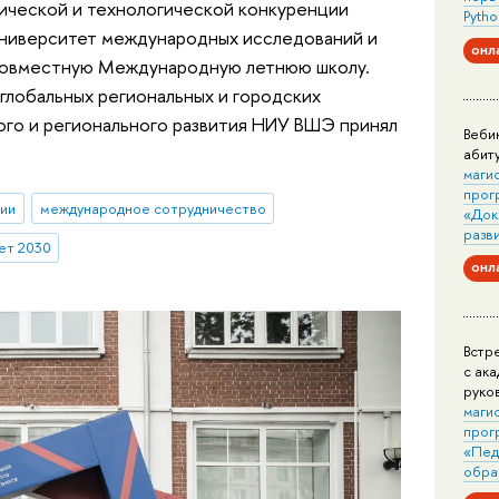
тической и технологической конкуренции
Pytho
университет международных исследований и
онл
 совместную Международную летнюю школу.
глобальных региональных и городских
кого и регионального развития НИУ ВШЭ принял
Веби
абит
маги
прог
ии
международное сотрудничество
«Док
разв
ет 2030
онл
Встр
с ак
руко
маги
прог
«Пед
обра