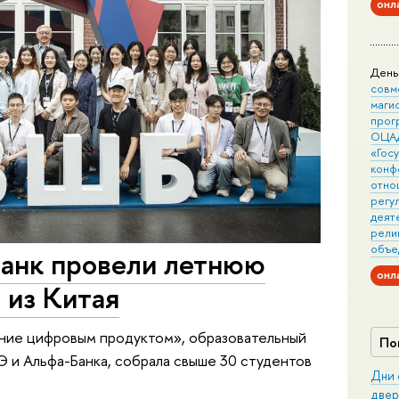
онл
День
совм
маги
прог
ОЦА
«Гос
конф
отно
регу
деят
рели
объе
анк провели летнюю
онл
 из Китая
ние цифровым продуктом», образовательный
По
 и Альфа-Банка, собрала свыше 30 студентов
Дни 
двер