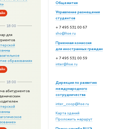
Общежития
n»
Управление размещения
айн
студентов
18:00
+ 7 495 531 00 67
sho@hse.ru
нар для
уриентов
Приемная комиссия
стерской
для иностранных граждан
раммы
азательное
+ 7 495 531 00 59
итие образования»
inter@hse.ru
айн
18:00
Дирекция по развитию
международного
еча абитуриентов
сотрудничества
адемическим
водителем
inter_coop@hse.ru
стерской
раммы
Карта зданий
агогическое
Проложить маршрут
зование»
Пресс-служба ВШЭ