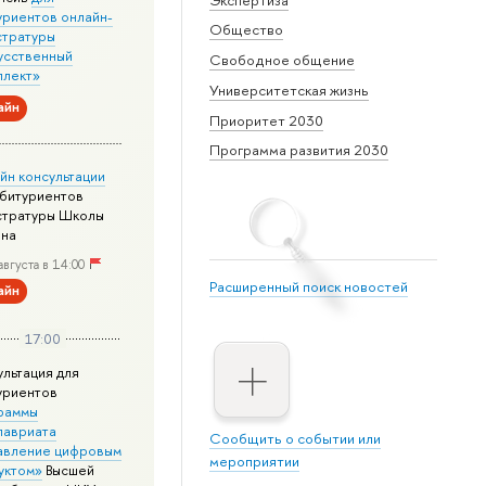
уриентов онлайн-
Общество
стратуры
усственный
Свободное общение
ллект»
Университетская жизнь
айн
Приоритет 2030
Программа развития 2030
йн консультации
абитуриентов
стратуры Школы
йна
августа в 14:00
Расширенный поиск новостей
айн
17:00
ультация для
уриентов
раммы
лавриата
Сообщить о событии или
авление цифровым
мероприятии
уктом»
Высшей