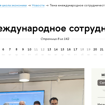
я школа экономики
Новости
Тема «международное сотрудничест
еждународное сотруд
Страница 8 из 142
6
7
8
9
10
11
12
13
14
15
16
17
18
19
20
21
пн
вт
ср
чт
пт
сб
вс
пн
вт
ср
чт
пт
сб
вс
пн
вт
М
Сег
Ч
Инте