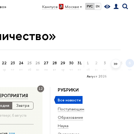
во»
Кампус в
Москве
РУС
EN
ничество»
22
23
24
25
26
27
28
29
30
31
1
2
3
4
5
6
ср
чт
пт
сб
вс
пн
вт
ср
чт
пт
сб
вс
пн
вт
ср
чт
Август 2026
12
РУБРИКИ
ЕРОПРИЯТИЯ
Все новости
одня
Завтра
Поступающим
етверг, 6 августа
Образование
Наука
нсив
для
Экспертиза